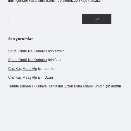
ilgili içerikler yasal süre içerisinde sitemizden kaldırılacaktır.
Arama
Son yorumlar
Spiral Ömrü Ne Kadardır
için
admin
Spiral Ömrü Ne Kadardır
için
Alaz
Cnc Kaç Maaş Alır
için
admin
Cnc Kaç Maaş Alır
için
Uzun
Tarihte Bilinen Ilk Dünya Haritasını Çizen Bilim Adamı Kimdir
için
admin
net