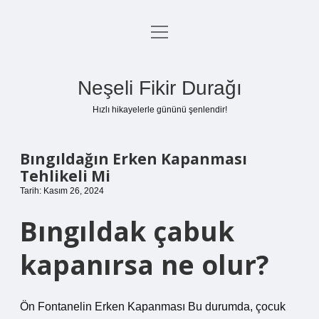
menüyü
Anasayfa
aç
Gizlilik Politikası
Neşeli Fikir Durağı
Yasal Uyarı
Hızlı hikayelerle gününü şenlendir!
Hakkımızda
Bıngıldağın Erken Kapanması
Tehlikeli Mi
Tarih: Kasım 26, 2024
Bıngıldak çabuk
kapanırsa ne olur?
Ön Fontanelin Erken Kapanması Bu durumda, çocuk