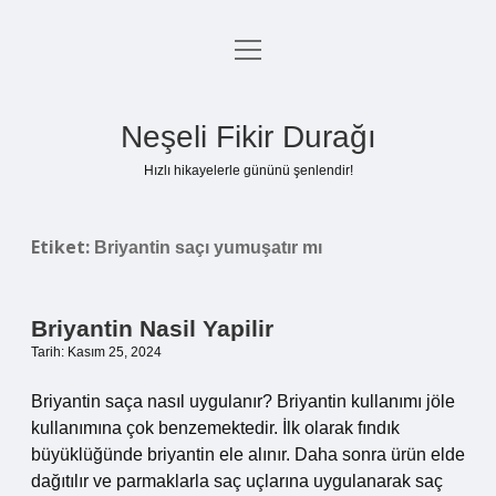
menüyü
Anasayfa
aç
Gizlilik Politikası
Neşeli Fikir Durağı
Yasal Uyarı
Hızlı hikayelerle gününü şenlendir!
Hakkımızda
Etiket:
Briyantin saçı yumuşatır mı
Briyantin Nasil Yapilir
Tarih: Kasım 25, 2024
Briyantin saça nasıl uygulanır? Briyantin kullanımı jöle
kullanımına çok benzemektedir. İlk olarak fındık
büyüklüğünde briyantin ele alınır. Daha sonra ürün elde
dağıtılır ve parmaklarla saç uçlarına uygulanarak saç