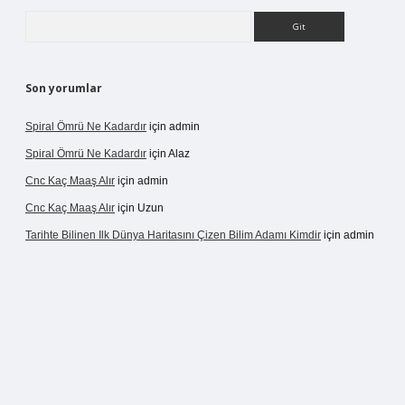
Arama
Son yorumlar
Spiral Ömrü Ne Kadardır
için
admin
Spiral Ömrü Ne Kadardır
için
Alaz
Cnc Kaç Maaş Alır
için
admin
Cnc Kaç Maaş Alır
için
Uzun
Tarihte Bilinen Ilk Dünya Haritasını Çizen Bilim Adamı Kimdir
için
admin
ir.net