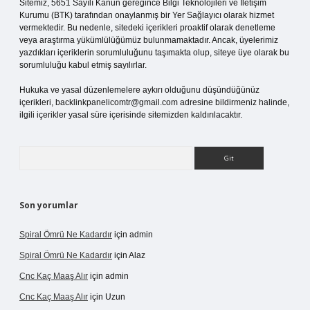
Sitemiz, 5651 Sayılı Kanun gereğince Bilgi Teknolojileri ve İletişim
Kurumu (BTK) tarafından onaylanmış bir Yer Sağlayıcı olarak hizmet
vermektedir. Bu nedenle, sitedeki içerikleri proaktif olarak denetleme
veya araştırma yükümlülüğümüz bulunmamaktadır. Ancak, üyelerimiz
yazdıkları içeriklerin sorumluluğunu taşımakta olup, siteye üye olarak bu
sorumluluğu kabul etmiş sayılırlar.
Hukuka ve yasal düzenlemelere aykırı olduğunu düşündüğünüz
içerikleri,
backlinkpanelicomtr@gmail.com
adresine bildirmeniz halinde,
ilgili içerikler yasal süre içerisinde sitemizden kaldırılacaktır.
Arama
Son yorumlar
Spiral Ömrü Ne Kadardır
için
admin
Spiral Ömrü Ne Kadardır
için
Alaz
Cnc Kaç Maaş Alır
için
admin
Cnc Kaç Maaş Alır
için
Uzun