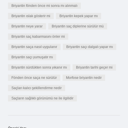
Briyantin fönden önce mi sonra mı alınmalı
Briyantin ıslak gösterir mi
Briyantin kepek yapar mı
Briyantin neye yarar
Briyantin saç diplerine sürülür mü
Briyantin saç kabarmasını önler mi
Briyantin saça nasıl uygulanır
Briyantin saçı dalgalı yapar mı
Briyantin saçı yumuşatır mı
Briyantin sürdükten sonra yıkanır mı
Briyantin tarihi geçer mi
Fönden önce saça ne sürülür
Morfose briyantin nedir
Saçları kalıcı şekillendirme nedir
Saçların sağlıklı görünümü ne ile ilgilidir