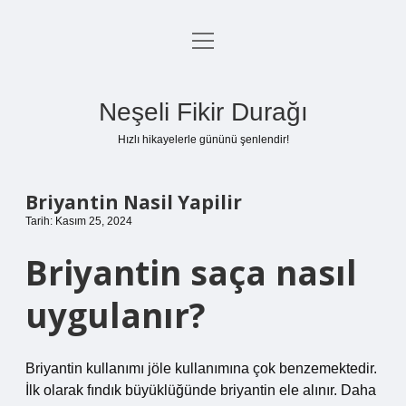
menüyü
Anasayfa
aç
Gizlilik Politikası
Neşeli Fikir Durağı
Yasal Uyarı
Hızlı hikayelerle gününü şenlendir!
Hakkımızda
Briyantin Nasil Yapilir
Tarih: Kasım 25, 2024
Briyantin saça nasıl
uygulanır?
Briyantin kullanımı jöle kullanımına çok benzemektedir.
İlk olarak fındık büyüklüğünde briyantin ele alınır. Daha