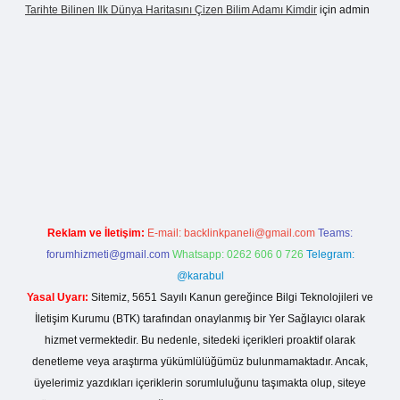
Tarihte Bilinen Ilk Dünya Haritasını Çizen Bilim Adamı Kimdir
için
admin
nogir.net
Reklam ve İletişim:
E-mail:
backlinkpaneli@gmail.com
Teams:
forumhizmeti@gmail.com
Whatsapp: 0262 606 0 726
Telegram:
@karabul
Yasal Uyarı:
Sitemiz, 5651 Sayılı Kanun gereğince Bilgi Teknolojileri ve
İletişim Kurumu (BTK) tarafından onaylanmış bir Yer Sağlayıcı olarak
hizmet vermektedir. Bu nedenle, sitedeki içerikleri proaktif olarak
denetleme veya araştırma yükümlülüğümüz bulunmamaktadır. Ancak,
üyelerimiz yazdıkları içeriklerin sorumluluğunu taşımakta olup, siteye