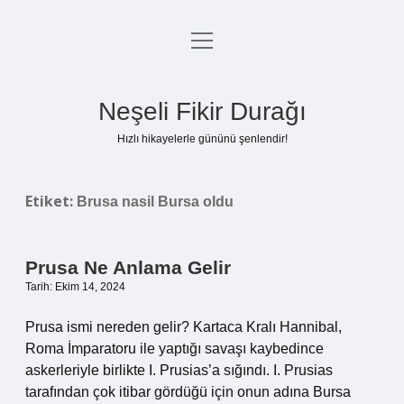
menüyü
Anasayfa
aç
Gizlilik Politikası
Neşeli Fikir Durağı
Yasal Uyarı
Hızlı hikayelerle gününü şenlendir!
Hakkımızda
Etiket:
Brusa nasil Bursa oldu
Prusa Ne Anlama Gelir
Tarih: Ekim 14, 2024
Prusa ismi nereden gelir? Kartaca Kralı Hannibal,
Roma İmparatoru ile yaptığı savaşı kaybedince
askerleriyle birlikte I. Prusias’a sığındı. I. Prusias
tarafından çok itibar gördüğü için onun adına Bursa