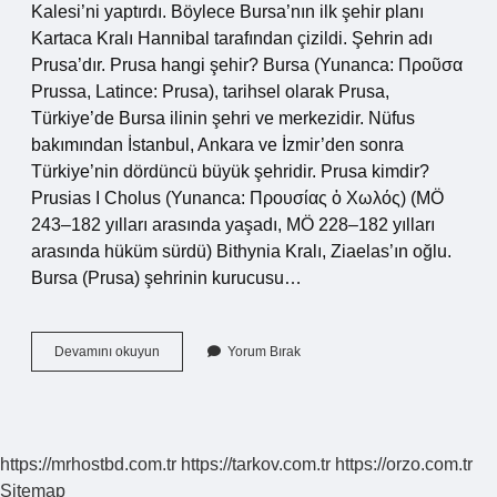
Kalesi’ni yaptırdı. Böylece Bursa’nın ilk şehir planı
Kartaca Kralı Hannibal tarafından çizildi. Şehrin adı
Prusa’dır. Prusa hangi şehir? Bursa (Yunanca: Προῦσα
Prussa, Latince: Prusa), tarihsel olarak Prusa,
Türkiye’de Bursa ilinin şehri ve merkezidir. Nüfus
bakımından İstanbul, Ankara ve İzmir’den sonra
Türkiye’nin dördüncü büyük şehridir. Prusa kimdir?
Prusias I Cholus (Yunanca: Προυσίας ὁ Χωλός) (MÖ
243–182 yılları arasında yaşadı, MÖ 228–182 yılları
arasında hüküm sürdü) Bithynia Kralı, Ziaelas’ın oğlu.
Bursa (Prusa) şehrinin kurucusu…
Prusa
Devamını okuyun
Yorum Bırak
Ne
Anlama
Gelir
https://mrhostbd.com.tr
https://tarkov.com.tr
https://orzo.com.tr
Sitemap