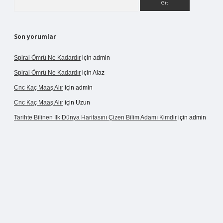
Son yorumlar
Spiral Ömrü Ne Kadardır
için
admin
Spiral Ömrü Ne Kadardır
için
Alaz
Cnc Kaç Maaş Alır
için
admin
Cnc Kaç Maaş Alır
için
Uzun
Tarihte Bilinen Ilk Dünya Haritasını Çizen Bilim Adamı Kimdir
için
admin
ir.net