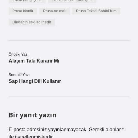
Prusa hangi şehir
Prusa ismi nereden gelir
Prusa kimdir
Prusa ne malı
Prusa Tekstil Sahibi Kim
Uludağın eski adı nedir
Önceki Yazı
Alaşım Takı Kararır Mı
Sonraki Yazı
Sap Hangi Dili Kullanır
Bir yanıt yazın
E-posta adresiniz yayınlanmayacak.
Gerekli alanlar
*
ile işaretlenmişlerdir