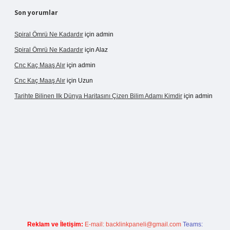
Son yorumlar
Spiral Ömrü Ne Kadardır
için
admin
Spiral Ömrü Ne Kadardır
için
Alaz
Cnc Kaç Maaş Alır
için
admin
Cnc Kaç Maaş Alır
için
Uzun
Tarihte Bilinen Ilk Dünya Haritasını Çizen Bilim Adamı Kimdir
için
admin
sinogir.net
Reklam ve İletişim:
E-mail:
backlinkpaneli@gmail.com
Teams: