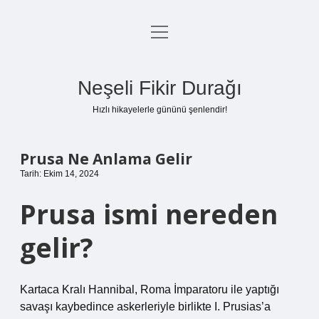
menüyü
Anasayfa
aç
Gizlilik Politikası
Neşeli Fikir Durağı
Yasal Uyarı
Hızlı hikayelerle gününü şenlendir!
Hakkımızda
Prusa Ne Anlama Gelir
Tarih: Ekim 14, 2024
Prusa ismi nereden
gelir?
Kartaca Kralı Hannibal, Roma İmparatoru ile yaptığı
savaşı kaybedince askerleriyle birlikte I. Prusias’a