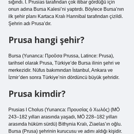
sığındı. I. Prusias tarafından çok itibar gördüğü için
onun adına Bursa Kalesi’ni yaptırdı. Böylece Bursa’nın
ilk şehir planı Kartaca Kralı Hannibal tarafından çizildi.
Şehrin adı Prusa’dır.
Prusa hangi şehir?
Bursa (Yunanca: Προῦσα Prussa, Latince: Prusa),
tarihsel olarak Prusa, Türkiye’de Bursa ilinin şehri ve
merkezidir. Nüfus bakımından İstanbul, Ankara ve
İzmir’den sonra Türkiye’nin dördüncü büyük şehridir.
Prusa kimdir?
Prusias I Cholus (Yunanca: Προυσίας ὁ Χωλός) (MÖ
243–182 yılları arasında yaşadı, MÖ 228–182 yılları
arasında hüküm sürdü) Bithynia Kralı, Ziaelas’ın oğlu.
Bursa (Prusa) şehrinin kurucusu ve adını aldığı kişidir.