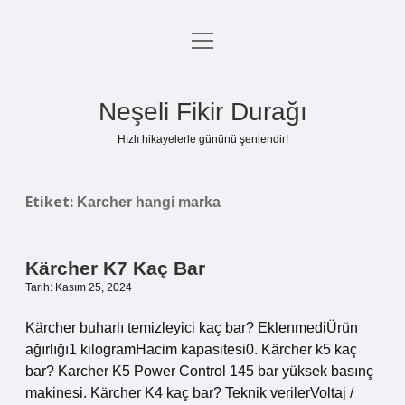
menüyü
Anasayfa
aç
Gizlilik Politikası
Neşeli Fikir Durağı
Yasal Uyarı
Hızlı hikayelerle gününü şenlendir!
Hakkımızda
Etiket:
Karcher hangi marka
Kärcher K7 Kaç Bar
Tarih: Kasım 25, 2024
Kärcher buharlı temizleyici kaç bar? EklenmediÜrün
ağırlığı‎1 kilogramHacim kapasitesi‎0. Kärcher k5 kaç
bar? Karcher K5 Power Control 145 bar yüksek basınç
makinesi. Kärcher K4 kaç bar? Teknik verilerVoltaj /