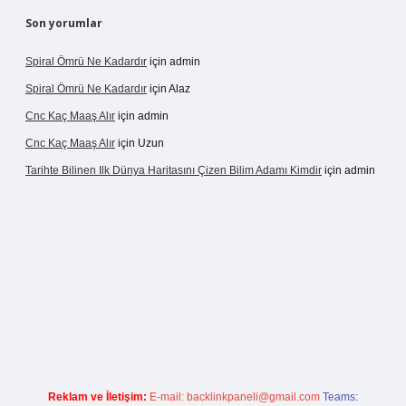
Son yorumlar
Spiral Ömrü Ne Kadardır
için
admin
Spiral Ömrü Ne Kadardır
için
Alaz
Cnc Kaç Maaş Alır
için
admin
Cnc Kaç Maaş Alır
için
Uzun
Tarihte Bilinen Ilk Dünya Haritasını Çizen Bilim Adamı Kimdir
için
admin
ir.net
Reklam ve İletişim:
E-mail:
backlinkpaneli@gmail.com
Teams: