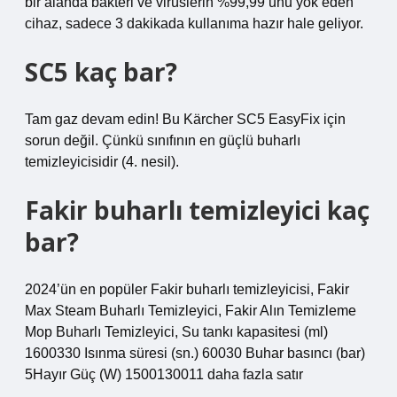
bir alanda bakteri ve virüslerin %99,99’unu yok eden
cihaz, sadece 3 dakikada kullanıma hazır hale geliyor.
SC5 kaç bar?
Tam gaz devam edin! Bu Kärcher SC5 EasyFix için
sorun değil. Çünkü sınıfının en güçlü buharlı
temizleyicisidir (4. nesil).
Fakir buharlı temizleyici kaç
bar?
2024’ün en popüler Fakir buharlı temizleyicisi, Fakir
Max Steam Buharlı Temizleyici, Fakir Alın Temizleme
Mop Buharlı Temizleyici, Su tankı kapasitesi (ml)
1600330 Isınma süresi (sn.) 60030 Buhar basıncı (bar)
5Hayır Güç (W) 1500130011 daha fazla satır