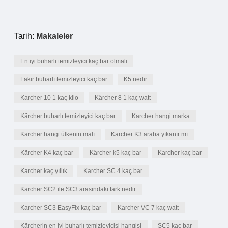
Tarih:
Makaleler
En iyi buharlı temizleyici kaç bar olmalı
Fakir buharlı temizleyici kaç bar
K5 nedir
Karcher 10 1 kaç kilo
Kärcher 8 1 kaç watt
Kärcher buharlı temizleyici kaç bar
Karcher hangi marka
Karcher hangi ülkenin malı
Karcher K3 araba yıkanır mı
Kärcher K4 kaç bar
Kärcher k5 kaç bar
Karcher kaç bar
Karcher kaç yıllık
Karcher SC 4 kaç bar
Karcher SC2 ile SC3 arasındaki fark nedir
Karcher SC3 EasyFix kaç bar
Karcher VC 7 kaç watt
Kärcherin en iyi buharlı temizleyicisi hangisi
SC5 kaç bar