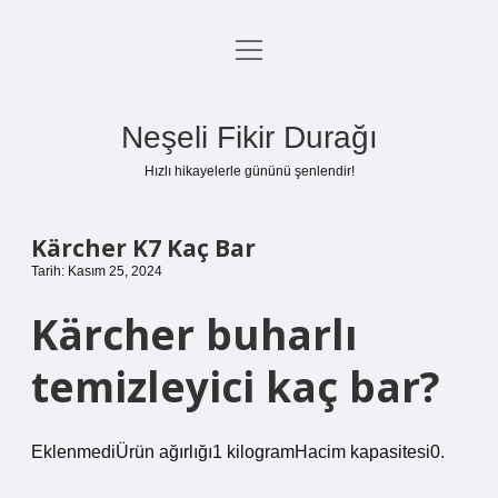
menüyü
Anasayfa
aç
Gizlilik Politikası
Neşeli Fikir Durağı
Yasal Uyarı
Hızlı hikayelerle gününü şenlendir!
Hakkımızda
Kärcher K7 Kaç Bar
Tarih: Kasım 25, 2024
Kärcher buharlı
temizleyici kaç bar?
EklenmediÜrün ağırlığı‎1 kilogramHacim kapasitesi‎0.