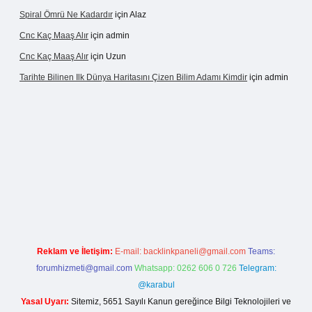
Spiral Ömrü Ne Kadardır
için
Alaz
Cnc Kaç Maaş Alır
için
admin
Cnc Kaç Maaş Alır
için
Uzun
Tarihte Bilinen Ilk Dünya Haritasını Çizen Bilim Adamı Kimdir
için
admin
sinogir.net
Reklam ve İletişim:
E-mail:
backlinkpaneli@gmail.com
Teams:
forumhizmeti@gmail.com
Whatsapp: 0262 606 0 726
Telegram:
@karabul
Yasal Uyarı:
Sitemiz, 5651 Sayılı Kanun gereğince Bilgi Teknolojileri ve