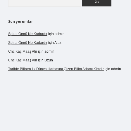
Son yorumlar
Spiral Ömrü Ne Kadardır
için
admin
Spiral Ömrü Ne Kadardır
için
Alaz
Cnc Kaç Maaş Alır
için
admin
Cnc Kaç Maaş Alır
için
Uzun
Tarihte Bilinen Ilk Dünya Haritasını Çizen Bilim Adamı Kimdir
için
admin
ir.net