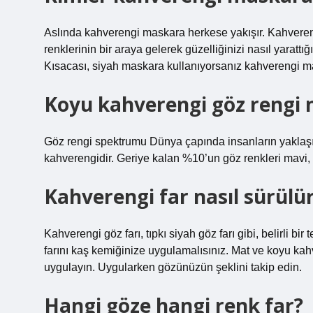
Aslında kahverengi maskara herkese yakışır. Kahveren
renklerinin bir araya gelerek güzelliğinizi nasıl yarattı
Kısacası, siyah maskara kullanıyorsanız kahverengi ma
Koyu kahverengi göz rengi 
Göz rengi spektrumu Dünya çapında insanların yaklaşı
kahverengidir. Geriye kalan %10’un göz renkleri mavi, ye
Kahverengi far nasıl sürülü
Kahverengi göz farı, tıpkı siyah göz farı gibi, belirli b
farını kaş kemiğinize uygulamalısınız. Mat ve koyu kah
uygulayın. Uygularken gözünüzün şeklini takip edin.
Hangi göze hangi renk far?