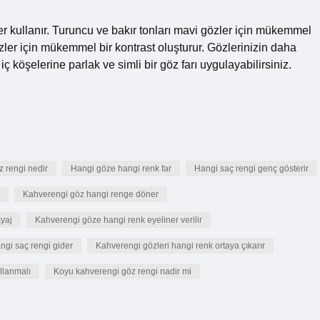
er kullanır. Turuncu ve bakır tonları mavi gözler için mükemmel
gözler için mükemmel bir kontrast oluşturur. Gözlerinizin daha
ç köşelerine parlak ve simli bir göz farı uygulayabilirsiniz.
z rengi nedir
Hangi göze hangi renk far
Hangi saç rengi genç gösterir
Kahverengi göz hangi renge döner
yaj
Kahverengi göze hangi renk eyeliner verilir
ngi saç rengi gider
Kahverengi gözleri hangi renk ortaya çıkarır
llanmalı
Koyu kahverengi göz rengi nadir mi