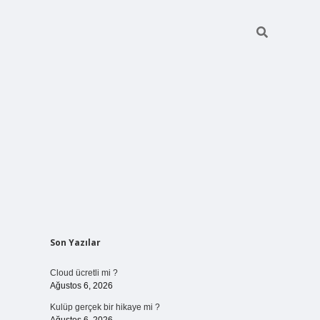
Sidebar
Son Yazılar
vdcasinogir
Cloud ücretli mi ?
Ağustos 6, 2026
Kulüp gerçek bir hikaye mi ?