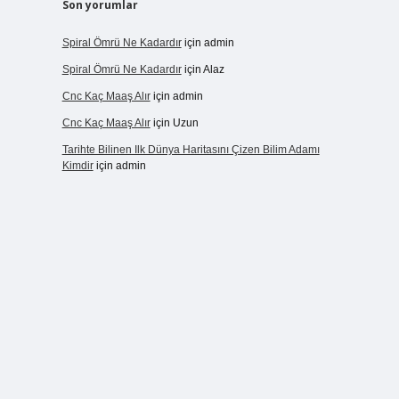
Son yorumlar
Spiral Ömrü Ne Kadardır
için
admin
Spiral Ömrü Ne Kadardır
için
Alaz
Cnc Kaç Maaş Alır
için
admin
Cnc Kaç Maaş Alır
için
Uzun
Tarihte Bilinen Ilk Dünya Haritasını Çizen Bilim Adamı
Kimdir
için
admin