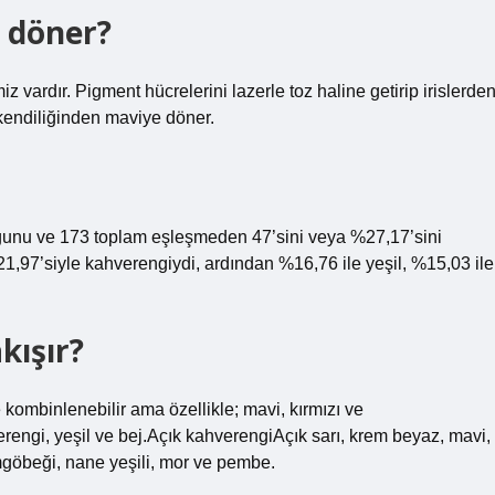
 döner?
vardır. Pigment hücrelerini lazerle toz haline getirip irislerde
endiliğinden maviye döner.
uğunu ve 173 toplam eşleşmeden 47’sini veya %27,17’sini
%21,97’siyle kahverengiydi, ardından %16,76 ile yeşil, %15,03 ile
kışır?
kombinlenebilir ama özellikle; mavi, kırmızı ve
ngi, yeşil ve bej.Açık kahverengiAçık sarı, krem ​​beyaz, mavi,
mgöbeği, nane yeşili, mor ve pembe.