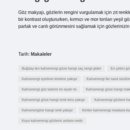
Göz makyajı, gözlerin rengini vurgulamak için zıt renkl
bir kontrast oluştururken, kırmızı ve mor tonları yeşil 
parlak ve canlı görünmesini sağlamak için gözlerinizin i
Tarih:
Makaleler
Buğday ten kahverengi göze hangi saç rengi gider
En çekici gö
Kahverengi eyeliner kimlere yakışır
Kahverengi far nasıl sürülür
Kahverengi göz kalemi mi siyah mı
Kahverengi göze hangi mak
Kahverengi göze hangi renk lens yakışır
Kahverengi gözlere ha
Kahverengine hangi renk yakışır
Kimler kahverengi maskara ku
Koyu kahverengi gözlerin anlamı nedir