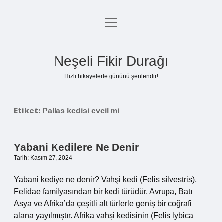
menüyü
Anasayfa
aç
Gizlilik Politikası
Neşeli Fikir Durağı
Yasal Uyarı
Hızlı hikayelerle gününü şenlendir!
Hakkımızda
Etiket:
Pallas kedisi evcil mi
Yabani Kedilere Ne Denir
Tarih: Kasım 27, 2024
Yabani kediye ne denir? Vahşi kedi (Felis silvestris),
Felidae familyasından bir kedi türüdür. Avrupa, Batı
Asya ve Afrika’da çeşitli alt türlerle geniş bir coğrafi
alana yayılmıştır. Afrika vahşi kedisinin (Felis lybica