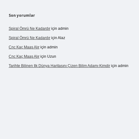
Son yorumlar
Spiral Ömrü Ne Kadardır
için
admin
Spiral Ömrü Ne Kadardır
için
Alaz
Cnc Kaç Maaş Alır
için
admin
Cnc Kaç Maaş Alır
için
Uzun
Tarihte Bilinen Ilk Dünya Haritasını Çizen Bilim Adamı Kimdir
için
admin
gir.net