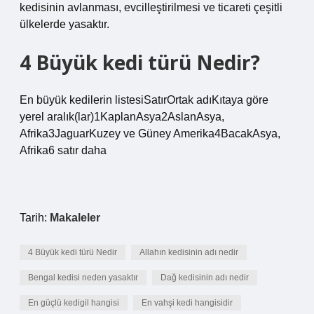
kedisinin avlanması, evcilleştirilmesi ve ticareti çeşitli
ülkelerde yasaktır.
4 Büyük kedi türü Nedir?
En büyük kedilerin listesiSatırOrtak adıKıtaya göre
yerel aralık(lar)1KaplanAsya2AslanAsya,
Afrika3JaguarKuzey ve Güney Amerika4BacakAsya,
Afrika6 satır daha
Tarih:
Makaleler
4 Büyük kedi türü Nedir
Allahın kedisinin adı nedir
Bengal kedisi neden yasaktır
Dağ kedisinin adı nedir
En güçlü kedigil hangisi
En vahşi kedi hangisidir