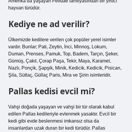
Amerika’da yaşayan Felidae familyasından bir yırtıcı
hayvan türüdür.
Kediye ne ad verilir?
Ülkemizde kedilere verilen çok popüler yerel isimler
vardır. Bunlar; Pati, Zeytin, İnci, Minnoş, Lokum,
Duman, Prenses, Pamuk, Top, Badem, Tarçın, Şeker,
Gümüş, Çakıl, Çorap Paşa, Tekir, Maya, Karamel,
Nazlı, Ponçik, Şapşik, Minik, Kedicik, Kedicik, Pisican,
Şila, Sütlaç, Güllaç Paris, Mira ve Şirin isimleridir.
Pallas kedisi evcil mi?
Vahşi doğada yaşayan ve vahşi bir tür olarak kabul
edilen Pallas kedileriyle evlenmek yasaktır. Evcil bir
kedi gibi evde beslenmesi imkansız olsa da
insanlardan uzak duran bir kedi türüdür. Pallas