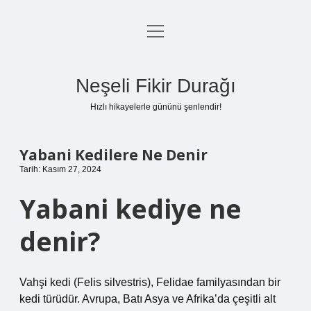
menüyü
Anasayfa
aç
Gizlilik Politikası
Neşeli Fikir Durağı
Yasal Uyarı
Hızlı hikayelerle gününü şenlendir!
Hakkımızda
Yabani Kedilere Ne Denir
Tarih: Kasım 27, 2024
Yabani kediye ne
denir?
Vahşi kedi (Felis silvestris), Felidae familyasından bir
kedi türüdür. Avrupa, Batı Asya ve Afrika’da çeşitli alt