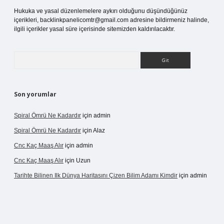
Hukuka ve yasal düzenlemelere aykırı olduğunu düşündüğünüz
içerikleri,
backlinkpanelicomtr@gmail.com
adresine bildirmeniz halinde,
ilgili içerikler yasal süre içerisinde sitemizden kaldırılacaktır.
Arama
Son yorumlar
Spiral Ömrü Ne Kadardır
için
admin
Spiral Ömrü Ne Kadardır
için
Alaz
Cnc Kaç Maaş Alır
için
admin
Cnc Kaç Maaş Alır
için
Uzun
Tarihte Bilinen Ilk Dünya Haritasını Çizen Bilim Adamı Kimdir
için
admin