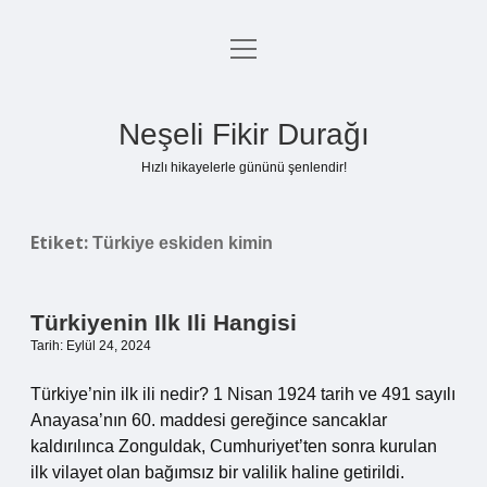
menüyü
Anasayfa
aç
Gizlilik Politikası
Neşeli Fikir Durağı
Yasal Uyarı
Hızlı hikayelerle gününü şenlendir!
Hakkımızda
Etiket:
Türkiye eskiden kimin
Türkiyenin Ilk Ili Hangisi
Tarih: Eylül 24, 2024
Türkiye’nin ilk ili nedir? 1 Nisan 1924 tarih ve 491 sayılı
Anayasa’nın 60. maddesi gereğince sancaklar
kaldırılınca Zonguldak, Cumhuriyet’ten sonra kurulan
ilk vilayet olan bağımsız bir valilik haline getirildi.