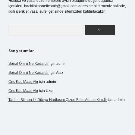
Hukuka ve yasal düzenlemelere aykırı olduğunu düşündüğünüz
içerikleri,
backlinkpanelicomtr@gmail.com
adresine bildirmeniz halinde,
ilgili içerikler yasal süre içerisinde sitemizden kaldırılacaktır.
Arama
Son yorumlar
Spiral Ömrü Ne Kadardır
için
admin
Spiral Ömrü Ne Kadardır
için
Alaz
Cnc Kaç Maaş Alır
için
admin
Cnc Kaç Maaş Alır
için
Uzun
Tarihte Bilinen Ilk Dünya Haritasını Çizen Bilim Adamı Kimdir
için
admin