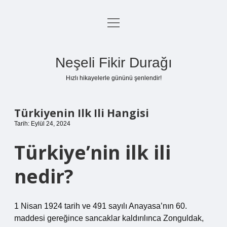
menüyü
Anasayfa
aç
Gizlilik Politikası
Neşeli Fikir Durağı
Yasal Uyarı
Hızlı hikayelerle gününü şenlendir!
Hakkımızda
Türkiyenin Ilk Ili Hangisi
Tarih: Eylül 24, 2024
Türkiye’nin ilk ili
nedir?
1 Nisan 1924 tarih ve 491 sayılı Anayasa’nın 60.
maddesi gereğince sancaklar kaldırılınca Zonguldak,