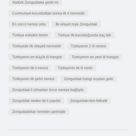
Atatürk Zonguldaka geldi mi
Cumhuriyet kurulduktan sonra ilk il neresidir
En son il neresi oldu
İlk vilayet niye Zonguldak
Türkiye eskiden kimin
Türkiye ilk kurulduğunda kaç ildi
Türkiyede ilk vilayeti neresidir
Türkiyenin 2 ili neresi
Türkiyenin en küçük ili hangisi
Türkiyenin en yeni ili hangisi
Türkiyenin ilk il neresi
Türkiyenin ilk ili nedir
Türkiyenin ilk şehri neresi
Zonguldak hangi soydan gelir
Zonguldak il olmadan önce nereye bağlıydı
Zonguldak neden ilk il yapıldı
Zonguldakı kim fethetti
Zonguldaklılar nereden gelmiştir