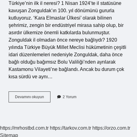
Türkiye’nin ilk il neresi? 1 Nisan 1924’te il statüsüne
kavuşan Zonguldak’ın 100. yıl dönümünü gururla
kutluyoruz. ‘Kara Elmaslar Ülkesi’ olarak bilinen
şehrimiz, zengin bir endüstriyel mirasa sahip olup, bir
asırdır ülkemize önemli katkılarda bulunmuştur.
Zonguldak il olmadan önce nereye bağlıydı? 1920
yılında Türkiye Büyük Millet Meclisi hükümetinin çeşitli
idari düzenlemeleri nedeniyle Zonguldak, daha önce
bağlı olduğu bağımsız Bolu Valiliği’nden ayrılarak
Kastamonu Vilayeti’ne bağlandı. Ancak bu durum çok
kısa sürdü ve aynı…
Türkiyenin
Devamını okuyun
2 Yorum
Ilk
Ili
Hangisi
https://mrhostbd.com.tr
https://tarkov.com.tr
https://orzo.com.tr
Sitemap