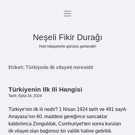
menüyü
Anasayfa
aç
Gizlilik Politikası
Neşeli Fikir Durağı
Yasal Uyarı
Hızlı hikayelerle gününü şenlendir!
Hakkımızda
Etiket:
Türkiyede ilk vilayeti neresidir
Türkiyenin Ilk Ili Hangisi
Tarih: Eylül 24, 2024
Türkiye’nin ilk ili nedir? 1 Nisan 1924 tarih ve 491 sayılı
Anayasa’nın 60. maddesi gereğince sancaklar
kaldırılınca Zonguldak, Cumhuriyet’ten sonra kurulan
ilk vilayet olan bağımsız bir valilik haline getirildi.