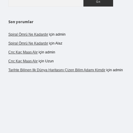
Son yorumlar
Spiral Ömrü Ne Kadardır
için
admin
Spiral Ömrü Ne Kadardır
için
Alaz
Cnc Kaç Maaş Alır
için
admin
Cnc Kaç Maaş Alır
için
Uzun
Tarihte Bilinen Ilk Dünya Haritasını Çizen Bilim Adamı Kimdir
için
admin
ir.net