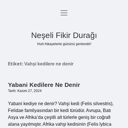
menüyü
Anasayfa
aç
Gizlilik Politikası
Neşeli Fikir Durağı
Yasal Uyarı
Hızlı hikayelerle gününü şenlendir!
Hakkımızda
Etiket:
Vahşi kedilere ne denir
Yabani Kedilere Ne Denir
Tarih: Kasım 27, 2024
Yabani kediye ne denir? Vahşi kedi (Felis silvestris),
Felidae familyasından bir kedi türüdür. Avrupa, Batı
Asya ve Afrika’da çeşitli alt türlerle geniş bir coğrafi
alana yayılmıştır. Afrika vahşi kedisinin (Felis lybica