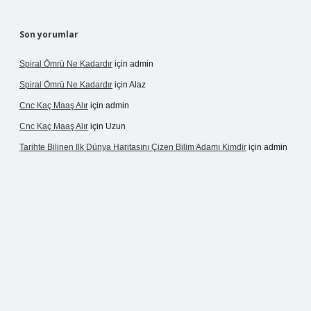
Son yorumlar
Spiral Ömrü Ne Kadardır
için
admin
Spiral Ömrü Ne Kadardır
için
Alaz
Cnc Kaç Maaş Alır
için
admin
Cnc Kaç Maaş Alır
için
Uzun
Tarihte Bilinen Ilk Dünya Haritasını Çizen Bilim Adamı Kimdir
için
admin
ir.net