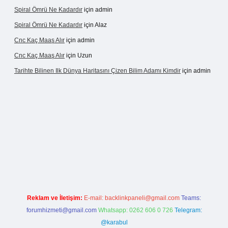
Spiral Ömrü Ne Kadardır
için
admin
Spiral Ömrü Ne Kadardır
için
Alaz
Cnc Kaç Maaş Alır
için
admin
Cnc Kaç Maaş Alır
için
Uzun
Tarihte Bilinen Ilk Dünya Haritasını Çizen Bilim Adamı Kimdir
için
admin
ogir.net
Reklam ve İletişim:
E-mail:
backlinkpaneli@gmail.com
Teams:
forumhizmeti@gmail.com
Whatsapp: 0262 606 0 726
Telegram:
@karabul