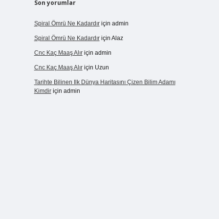
Son yorumlar
Spiral Ömrü Ne Kadardır
için
admin
Spiral Ömrü Ne Kadardır
için
Alaz
Cnc Kaç Maaş Alır
için
admin
Cnc Kaç Maaş Alır
için
Uzun
Tarihte Bilinen Ilk Dünya Haritasını Çizen Bilim Adamı
Kimdir
için
admin