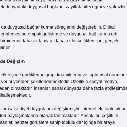
rçek dünyadaki duygusal bağlarını zayıflatabileceğini ve yalnızlık
a duygusal bağlar kurma süreçlerini değiştirebilir. Dijital
n, derinlemesine empati geliştirme ve duygusal bağ kurma gibi
 birbirlerini daha az tanıyıp, daha az hissettikleri için, gerçek
irler.
erde Değişim
 etkileşime girdiklerini, grup dinamiklerini ve toplumsal normları
ki yerini yeniden şekillendirmektedir. Özellikle sosyal medya,
eden olmaktadır. İnsanlar, sanal dünyada daha fazla etkileşimd
jitalleşmektedir.
umsal aidiyet duygularını değiştirmiştir. İnternetteki topluluklar,
ğerleri paylaşmalarına olanak tanımaktadır. Ancak, bu çeşitlilik
sanlar, benzer görüşlere sahip topluluklar içinde bir araya