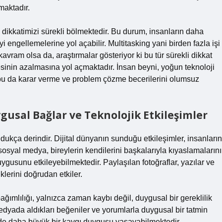
maktadır.
k, dikkatimizi sürekli bölmektedir. Bu durum, insanların daha
engellemelerine yol açabilir. Multitasking yani birden fazla işi
ram olsa da, araştırmalar gösteriyor ki bu tür sürekli dikkat
esinin azalmasına yol açmaktadır. İnsan beyni, yoğun teknoloji
bu da karar verme ve problem çözme becerilerini olumsuz
ygusal Bağlar ve Teknolojik Etkileşimler
ldukça derindir. Dijital dünyanın sunduğu etkileşimler, insanların
osyal medya, bireylerin kendilerini başkalarıyla kıyaslamalarını
ygusunu etkileyebilmektedir. Paylaşılan fotoğraflar, yazılar ve
iklerini doğrudan etkiler.
ğımlılığı, yalnızca zaman kaybı değil, duygusal bir gereklilik
medyada aldıkları beğeniler ve yorumlarla duygusal bir tatmin
 de daha büyük bir kaygı duygusu yaşayabilmektedir.