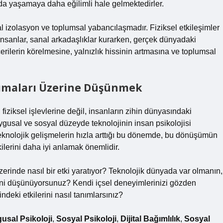
mda yaşamaya daha eğilimli hale gelmektedirler.
yal izolasyon ve toplumsal yabancılaşmadır. Fiziksel etkileşimler
İnsanlar, sanal arkadaşlıklar kurarken, gerçek dünyadaki
ecerilerin körelmesine, yalnızlık hissinin artmasına ve toplumsal
nsımaları Üzerine Düşünmek
fiziksel işlevlerine değil, insanların zihin dünyasındaki
usal ve sosyal düzeyde teknolojinin insan psikolojisi
Teknolojik gelişmelerin hızla arttığı bu dönemde, bu dönüşümün
ilerini daha iyi anlamak önemlidir.
üzerinde nasıl bir etki yaratıyor? Teknolojik dünyada var olmanın,
ğini düşünüyorsunuz? Kendi içsel deneyimlerinizi gözden
indeki etkilerini nasıl tanımlarsınız?
usal Psikoloji
,
Sosyal Psikoloji
,
Dijital Bağımlılık
,
Sosyal