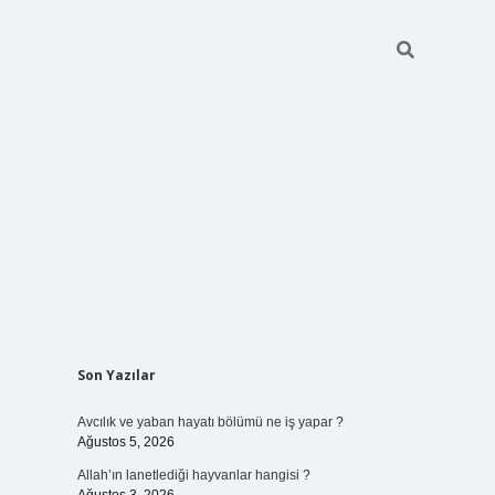
Sidebar
Son Yazılar
vdcasinogir.net
Avcılık ve yaban hayatı bölümü ne iş yapar ?
Ağustos 5, 2026
Allah’ın lanetlediği hayvanlar hangisi ?