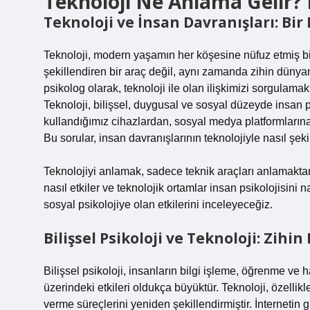
Teknoloji Ne Anlama Gelir? 
Teknoloji ve İnsan Davranışları: Bir
Teknoloji, modern yaşamın her köşesine nüfuz etmiş bir
şekillendiren bir araç değil, aynı zamanda zihin dünyam
psikolog olarak, teknoloji ile olan ilişkimizi sorgulamak,
Teknoloji, bilişsel, duygusal ve sosyal düzeyde insan p
kullandığımız cihazlardan, sosyal medya platformlarına k
Bu sorular, insan davranışlarının teknolojiyle nasıl şek
Teknolojiyi anlamak, sadece teknik araçları anlamaktan da
nasıl etkiler ve teknolojik ortamlar insan psikolojisini 
sosyal psikolojiye olan etkilerini inceleyeceğiz.
Bilişsel Psikoloji ve Teknoloji: Zihin
Bilişsel psikoloji, insanların bilgi işleme, öğrenme ve ha
üzerindeki etkileri oldukça büyüktür. Teknoloji, özellikle 
verme süreçlerini yeniden şekillendirmiştir. İnternetin 