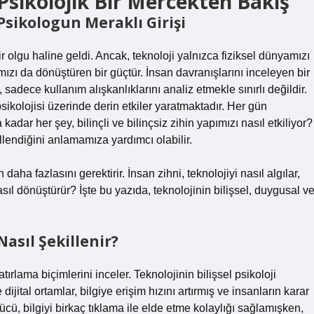
Psikolojik Bir Mercekten Bakış
 Psikologun Meraklı Girişi
 olgu haline geldi. Ancak, teknoloji yalnızca fiziksel dünyamızı
ızı da dönüştüren bir güçtür. İnsan davranışlarını inceleyen bir
 sadece kullanım alışkanlıklarını analiz etmekle sınırlı değildir.
sikolojisi üzerinde derin etkiler yaratmaktadır. Her gün
adar her şey, bilinçli ve bilinçsiz zihin yapımızı nasıl etkiliyor?
illendiğini anlamamıza yardımcı olabilir.
ha fazlasını gerektirir. İnsan zihni, teknolojiyi nasıl algılar,
nasıl dönüştürür? İşte bu yazıda, teknolojinin bilişsel, duygusal v
 Nasıl Şekillenir?
tırlama biçimlerini inceler. Teknolojinin bilişsel psikoloji
dijital ortamlar, bilgiye erişim hızını artırmış ve insanların karar
gücü, bilgiyi birkaç tıklama ile elde etme kolaylığı sağlamışken,