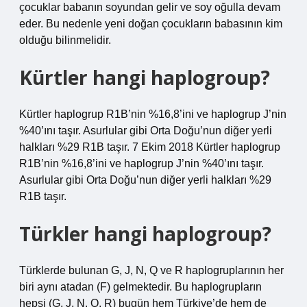
çocuklar babanın soyundan gelir ve soy oğulla devam
eder. Bu nedenle yeni doğan çocukların babasının kim
olduğu bilinmelidir.
Kürtler hangi haplogroup?
Kürtler haplogrup R1B’nin %16,8’ini ve haplogrup J’nin
%40’ını taşır. Asurlular gibi Orta Doğu’nun diğer yerli
halkları %29 R1B taşır. 7 Ekim 2018 Kürtler haplogrup
R1B’nin %16,8’ini ve haplogrup J’nin %40’ını taşır.
Asurlular gibi Orta Doğu’nun diğer yerli halkları %29
R1B taşır.
Türkler hangi haplogroup?
Türklerde bulunan G, J, N, Q ve R haplogruplarının her
biri aynı atadan (F) gelmektedir. Bu haplogrupların
hepsi (G, J, N, Q, R) bugün hem Türkiye’de hem de