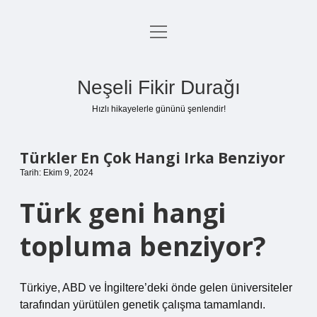
menüyü
Anasayfa
aç
Gizlilik Politikası
Neşeli Fikir Durağı
Yasal Uyarı
Hızlı hikayelerle gününü şenlendir!
Hakkımızda
Türkler En Çok Hangi Irka Benziyor
Tarih: Ekim 9, 2024
Türk geni hangi
topluma benziyor?
Türkiye, ABD ve İngiltere’deki önde gelen üniversiteler
tarafından yürütülen genetik çalışma tamamlandı.