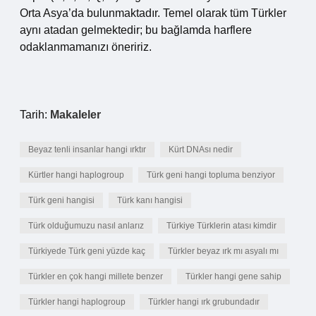
Orta Asya’da bulunmaktadır. Temel olarak tüm Türkler
aynı atadan gelmektedir; bu bağlamda harflere
odaklanmamanızı öneririz.
Tarih:
Makaleler
Beyaz tenli insanlar hangi ırktır
Kürt DNAsı nedir
Kürtler hangi haplogroup
Türk geni hangi topluma benziyor
Türk geni hangisi
Türk kanı hangisi
Türk olduğumuzu nasıl anlarız
Türkiye Türklerin atası kimdir
Türkiyede Türk geni yüzde kaç
Türkler beyaz ırk mı asyalı mı
Türkler en çok hangi millete benzer
Türkler hangi gene sahip
Türkler hangi haplogroup
Türkler hangi ırk grubundadır