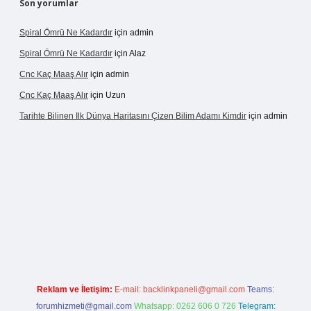
Son yorumlar
Spiral Ömrü Ne Kadardır
için
admin
Spiral Ömrü Ne Kadardır
için
Alaz
Cnc Kaç Maaş Alır
için
admin
Cnc Kaç Maaş Alır
için
Uzun
Tarihte Bilinen Ilk Dünya Haritasını Çizen Bilim Adamı Kimdir
için
admin
nogir.net
Reklam ve İletişim:
E-mail:
backlinkpaneli@gmail.com
Teams:
forumhizmeti@gmail.com
Whatsapp: 0262 606 0 726
Telegram: