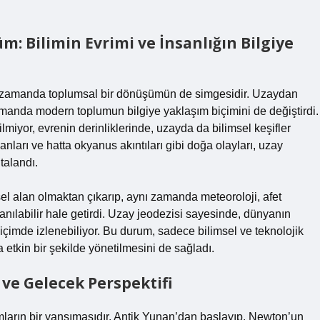
: Bilimin Evrimi ve İnsanlığın Bilgiye
nı zamanda toplumsal bir dönüşümün de simgesidir. Uzaydan
amanda modern toplumun bilgiye yaklaşım biçimini de değiştirdi.
lmiyor, evrenin derinliklerinde, uzayda da bilimsel keşifler
anları ve hatta okyanus akıntıları gibi doğa olayları, uzay
talandı.
el alan olmaktan çıkarıp, aynı zamanda meteoroloji, afet
lanılabilir hale getirdi. Uzay jeodezisi sayesinde, dünyanın
içimde izlenebiliyor. Bu durum, sadece bilimsel ve teknolojik
etkin bir şekilde yönetilmesini de sağladı.
ve Gelecek Perspektifi
ımların bir yansımasıdır. Antik Yunan’dan başlayıp, Newton’un