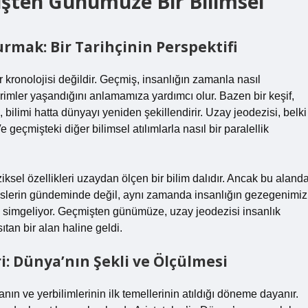
işten Günümüze Bir Bilimsel
mak: Bir Tarihçinin Perspektifi
ir kronolojisi değildir. Geçmiş, insanlığın zamanla nasıl
evrimler yaşandığını anlamamıza yardımcı olur. Bazen bir keşif,
 bilimi hatta dünyayı yeniden şekillendirir. Uzay jeodezisi, belki
 geçmişteki diğer bilimsel atılımlarla nasıl bir paralellik
iksel özellikleri uzaydan ölçen bir bilim dalıdır. Ancak bu aland
slerin gündeminde değil, aynı zamanda insanlığın gezegenimiz
yı simgeliyor. Geçmişten günümüze, uzay jeodezisi insanlık
ıtan bir alan haline geldi.
i: Dünya’nın Şekli ve Ölçülmesi
ın ve yerbilimlerinin ilk temellerinin atıldığı döneme dayanır.