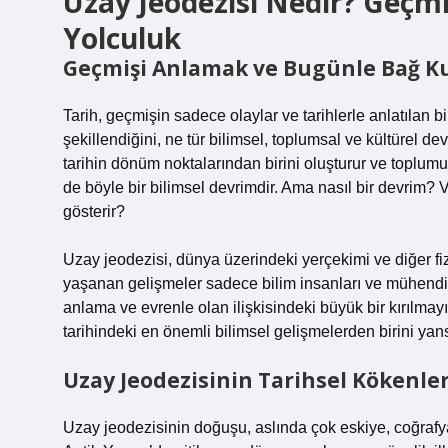
Uzay Jeodezisi Nedir? Geçm
Yolculuk
Geçmişi Anlamak ve Bugünle Bağ Kur
Tarih, geçmişin sadece olaylar ve tarihlerle anlatılan b
şekillendiğini, ne tür bilimsel, toplumsal ve kültürel d
tarihin dönüm noktalarından birini oluşturur ve toplumu,
de böyle bir bilimsel devrimdir. Ama nasıl bir devrim? Ve
gösterir?
Uzay jeodezisi, dünya üzerindeki yerçekimi ve diğer fiz
yaşanan gelişmeler sadece bilim insanları ve mühendi
anlama ve evrenle olan ilişkisindeki büyük bir kırılma
tarihindeki en önemli bilimsel gelişmelerden birini yans
Uzay Jeodezisinin Tarihsel Kökenler
Uzay jeodezisinin doğuşu, aslında çok eskiye, coğrafyan