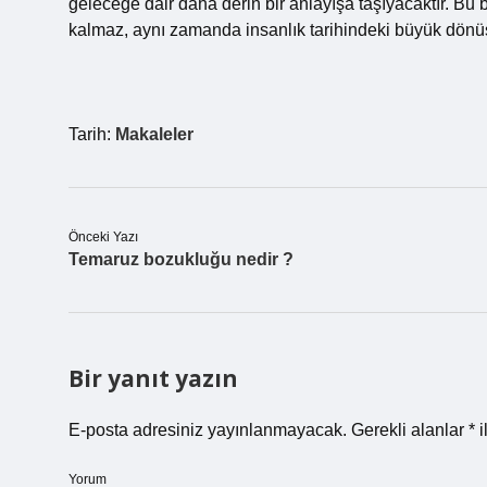
geleceğe dair daha derin bir anlayışa taşıyacaktır. B
kalmaz, aynı zamanda insanlık tarihindeki büyük dönüş
Tarih:
Makaleler
Önceki Yazı
Temaruz bozukluğu nedir ?
Bir yanıt yazın
E-posta adresiniz yayınlanmayacak.
Gerekli alanlar
*
i
Yorum