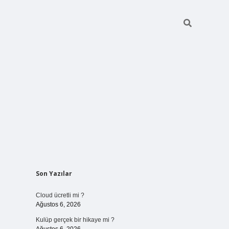
Sidebar
Son Yazılar
vdcasinogir.net
Cloud ücretli mi ?
Ağustos 6, 2026
Kulüp gerçek bir hikaye mi ?