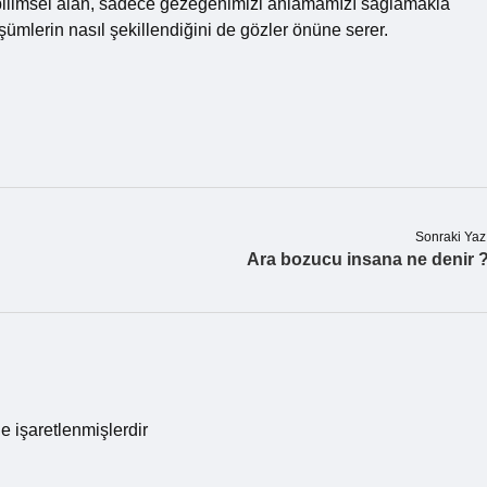
u bilimsel alan, sadece gezegenimizi anlamamızı sağlamakla
ümlerin nasıl şekillendiğini de gözler önüne serer.
Sonraki Yaz
Ara bozucu insana ne denir 
le işaretlenmişlerdir