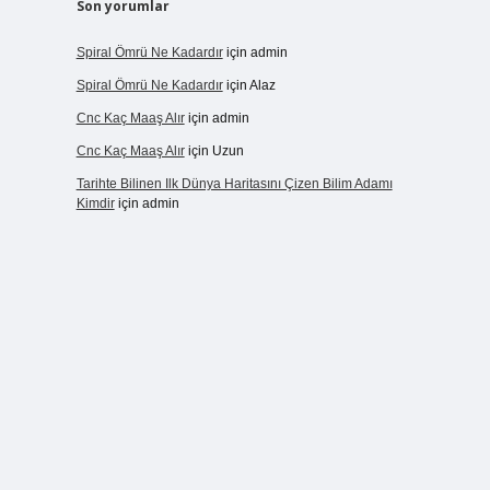
Son yorumlar
Spiral Ömrü Ne Kadardır
için
admin
Spiral Ömrü Ne Kadardır
için
Alaz
Cnc Kaç Maaş Alır
için
admin
Cnc Kaç Maaş Alır
için
Uzun
Tarihte Bilinen Ilk Dünya Haritasını Çizen Bilim Adamı
Kimdir
için
admin