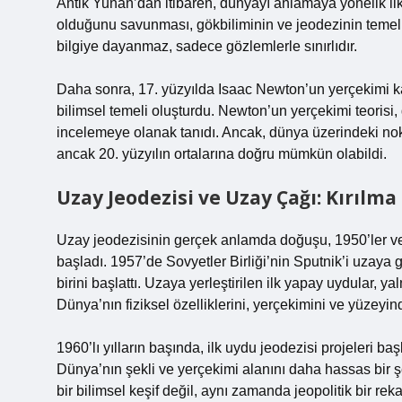
Antik Yunan’dan itibaren, dünyayı anlamaya yönelik ilk
olduğunu savunması, gökbiliminin ve jeodezinin temel ta
bilgiye dayanmaz, sadece gözlemlerle sınırlıdır.
Daha sonra, 17. yüzyılda Isaac Newton’un yerçekimi kanu
bilimsel temeli oluşturdu. Newton’un yerçekimi teorisi,
incelemeye olanak tanıdı. Ancak, dünya üzerindeki nokta
ancak 20. yüzyılın ortalarına doğru mümkün olabildi.
Uzay Jeodezisi ve Uzay Çağı: Kırılma
Uzay jeodezisinin gerçek anlamda doğuşu, 1950’ler ve
başladı. 1957’de Sovyetler Birliği’nin Sputnik’i uzaya 
birini başlattı. Uzaya yerleştirilen ilk yapay uydular
Dünya’nın fiziksel özelliklerini, yerçekimini ve yüzeyi
1960’lı yılların başında, ilk uydu jeodezisi projeleri b
Dünya’nın şekli ve yerçekimi alanını daha hassas bir 
bir bilimsel keşif değil, aynı zamanda jeopolitik bir rek