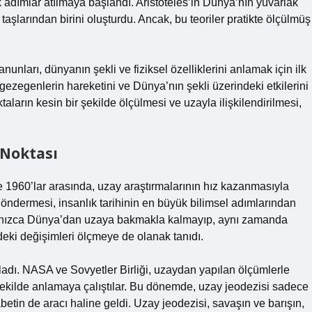
 adımlar atılmaya başlandı. Aristoteles’in Dünya’nın yuvarlak
şlarından birini oluşturdu. Ancak, bu teoriler pratikte ölçülmüş
nları, dünyanın şekli ve fiziksel özelliklerini anlamak için ilk
 gezegenlerin hareketini ve Dünya’nın şekli üzerindeki etkilerini
ların kesin bir şekilde ölçülmesi ve uzayla ilişkilendirilmesi,
 Noktası
 1960’lar arasında, uzay araştırmalarının hız kazanmasıyla
göndermesi, insanlık tarihinin en büyük bilimsel adımlarından
, yalnızca Dünya’dan uzaya bakmakla kalmayıp, aynı zamanda
ndeki değişimleri ölçmeye de olanak tanıdı.
aşladı. NASA ve Sovyetler Birliği, uzaydan yapılan ölçümlerle
şekilde anlamaya çalıştılar. Bu dönemde, uzay jeodezisi sadece
abetin de aracı haline geldi. Uzay jeodezisi, savaşın ve barışın,