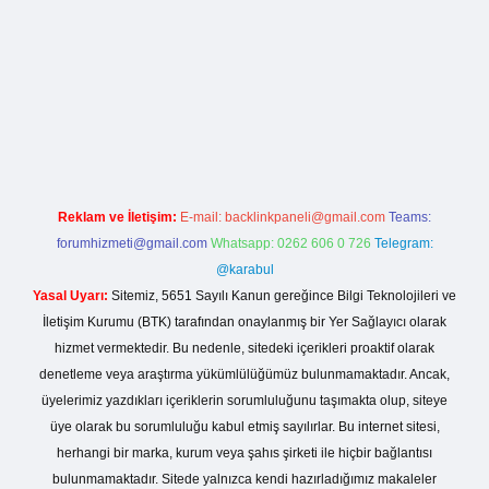
sinogir.net
Reklam ve İletişim:
E-mail:
backlinkpaneli@gmail.com
Teams:
forumhizmeti@gmail.com
Whatsapp: 0262 606 0 726
Telegram:
@karabul
Yasal Uyarı:
Sitemiz, 5651 Sayılı Kanun gereğince Bilgi Teknolojileri ve
İletişim Kurumu (BTK) tarafından onaylanmış bir Yer Sağlayıcı olarak
hizmet vermektedir. Bu nedenle, sitedeki içerikleri proaktif olarak
denetleme veya araştırma yükümlülüğümüz bulunmamaktadır. Ancak,
üyelerimiz yazdıkları içeriklerin sorumluluğunu taşımakta olup, siteye
üye olarak bu sorumluluğu kabul etmiş sayılırlar. Bu internet sitesi,
herhangi bir marka, kurum veya şahıs şirketi ile hiçbir bağlantısı
bulunmamaktadır. Sitede yalnızca kendi hazırladığımız makaleler