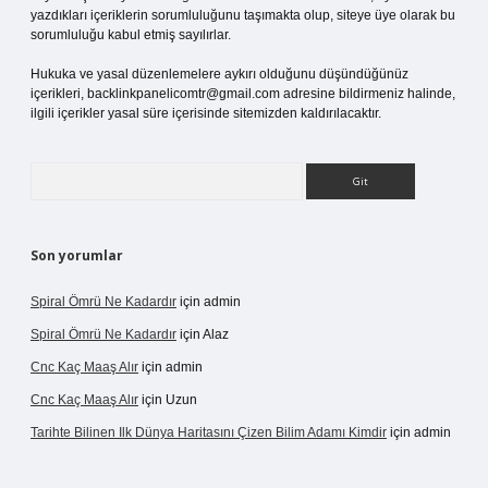
yazdıkları içeriklerin sorumluluğunu taşımakta olup, siteye üye olarak bu
sorumluluğu kabul etmiş sayılırlar.
Hukuka ve yasal düzenlemelere aykırı olduğunu düşündüğünüz
içerikleri,
backlinkpanelicomtr@gmail.com
adresine bildirmeniz halinde,
ilgili içerikler yasal süre içerisinde sitemizden kaldırılacaktır.
Arama
Son yorumlar
Spiral Ömrü Ne Kadardır
için
admin
Spiral Ömrü Ne Kadardır
için
Alaz
Cnc Kaç Maaş Alır
için
admin
Cnc Kaç Maaş Alır
için
Uzun
Tarihte Bilinen Ilk Dünya Haritasını Çizen Bilim Adamı Kimdir
için
admin