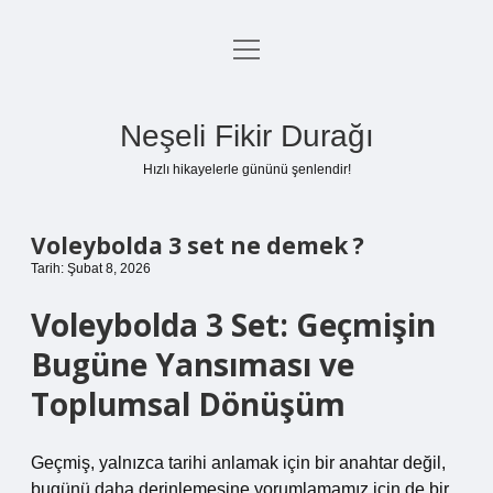
menüyü
Anasayfa
aç
Gizlilik Politikası
Neşeli Fikir Durağı
Yasal Uyarı
Hızlı hikayelerle gününü şenlendir!
Hakkımızda
Voleybolda 3 set ne demek ?
Tarih: Şubat 8, 2026
Voleybolda 3 Set: Geçmişin
Bugüne Yansıması ve
Toplumsal Dönüşüm
Geçmiş, yalnızca tarihi anlamak için bir anahtar değil,
bugünü daha derinlemesine yorumlamamız için de bir