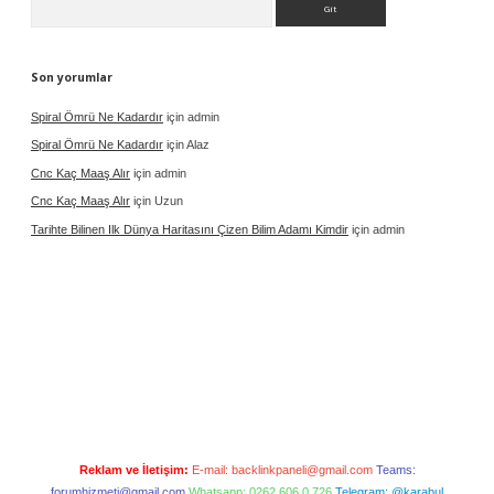
Son yorumlar
Spiral Ömrü Ne Kadardır
için
admin
Spiral Ömrü Ne Kadardır
için
Alaz
Cnc Kaç Maaş Alır
için
admin
Cnc Kaç Maaş Alır
için
Uzun
Tarihte Bilinen Ilk Dünya Haritasını Çizen Bilim Adamı Kimdir
için
admin
Reklam ve İletişim:
E-mail:
backlinkpaneli@gmail.com
Teams:
forumhizmeti@gmail.com
Whatsapp: 0262 606 0 726
Telegram: @karabul