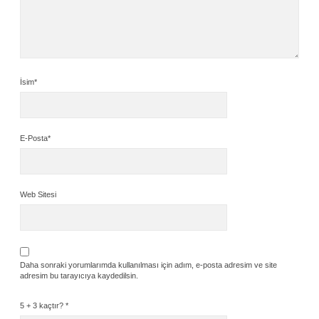
İsim*
E-Posta*
Web Sitesi
Daha sonraki yorumlarımda kullanılması için adım, e-posta adresim ve site
adresim bu tarayıcıya kaydedilsin.
5 + 3 kaçtır?
*