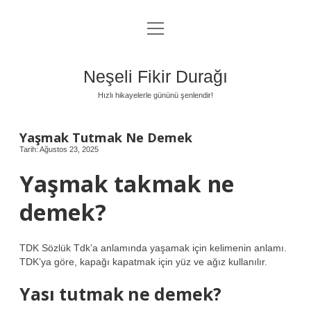
menüyü
Anasayfa
aç
Gizlilik Politikası
Neşeli Fikir Durağı
Yasal Uyarı
Hızlı hikayelerle gününü şenlendir!
Hakkımızda
Yaşmak Tutmak Ne Demek
Tarih: Ağustos 23, 2025
Yaşmak takmak ne
demek?
TDK Sözlük Tdk’a anlamında yaşamak için kelimenin anlamı.
TDK’ya göre, kapağı kapatmak için yüz ve ağız kullanılır.
Yası tutmak ne demek?