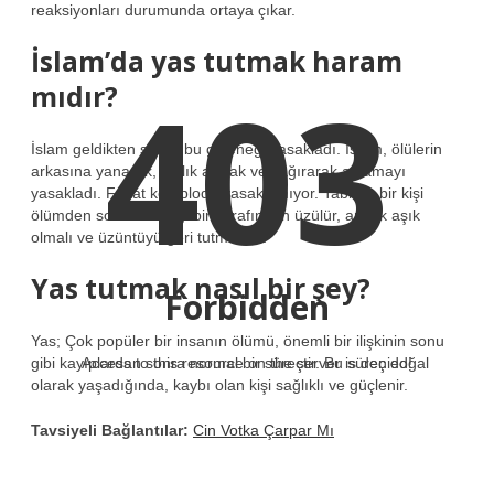
reaksiyonları durumunda ortaya çıkar.
İslam’da yas tutmak haram
403
mıdır?
İslam geldikten sonra bu geleneği yasakladı. İslam, ölülerin
arkasına yanarak, çığlık atarak ve çağırarak ağlamayı
yasakladı. Fakat komploda yasaklamıyor. Tabii ki, bir kişi
ölümden sonra sevdiği biri tarafından üzülür, ancak aşık
olmalı ve üzüntüyü geri tutmalıdır.
Yas tutmak nasıl bir şey?
Forbidden
Yas; Çok popüler bir insanın ölümü, önemli bir ilişkinin sonu
gibi kayıplardan sonra normal bir süreçtir. Bu süreç doğal
Access to this resource on the server is denied!
olarak yaşadığında, kaybı olan kişi sağlıklı ve güçlenir.
Tavsiyeli Bağlantılar:
Cin Votka Çarpar Mı