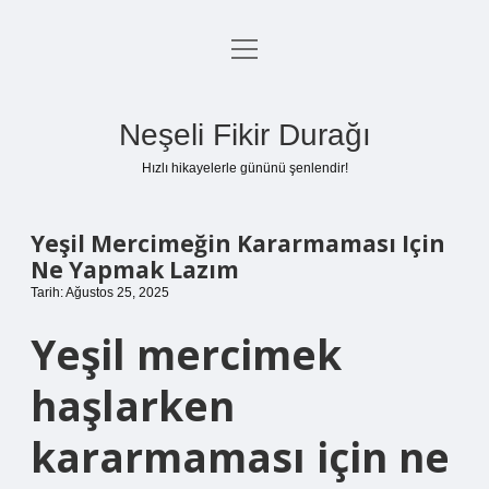
menüyü
Anasayfa
aç
Gizlilik Politikası
Neşeli Fikir Durağı
Yasal Uyarı
Hızlı hikayelerle gününü şenlendir!
Hakkımızda
Yeşil Mercimeğin Kararmaması Için
Ne Yapmak Lazım
Tarih: Ağustos 25, 2025
Yeşil mercimek
haşlarken
kararmaması için ne