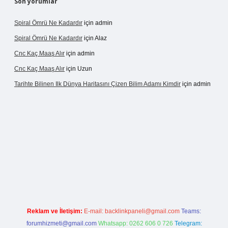
Son yorumlar
Spiral Ömrü Ne Kadardır
için
admin
Spiral Ömrü Ne Kadardır
için
Alaz
Cnc Kaç Maaş Alır
için
admin
Cnc Kaç Maaş Alır
için
Uzun
Tarihte Bilinen Ilk Dünya Haritasını Çizen Bilim Adamı Kimdir
için
admin
sinogir.net
Reklam ve İletişim:
E-mail:
backlinkpaneli@gmail.com
Teams:
forumhizmeti@gmail.com
Whatsapp: 0262 606 0 726
Telegram: