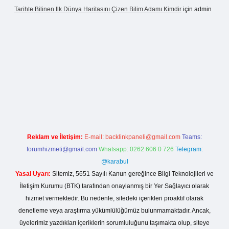
Tarihte Bilinen Ilk Dünya Haritasını Çizen Bilim Adamı Kimdir
için
admin
sinogir.net
Reklam ve İletişim:
E-mail:
backlinkpaneli@gmail.com
Teams:
forumhizmeti@gmail.com
Whatsapp: 0262 606 0 726
Telegram:
@karabul
Yasal Uyarı:
Sitemiz, 5651 Sayılı Kanun gereğince Bilgi Teknolojileri ve
İletişim Kurumu (BTK) tarafından onaylanmış bir Yer Sağlayıcı olarak
hizmet vermektedir. Bu nedenle, sitedeki içerikleri proaktif olarak
denetleme veya araştırma yükümlülüğümüz bulunmamaktadır. Ancak,
üyelerimiz yazdıkları içeriklerin sorumluluğunu taşımakta olup, siteye