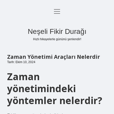
menüyü
Anasayfa
aç
Gizlilik Politikası
Neşeli Fikir Durağı
Yasal Uyarı
Hızlı hikayelerle gününü şenlendir!
Hakkımızda
Zaman Yönetimi Araçları Nelerdir
Tarih: Ekim 10, 2024
Zaman
yönetimindeki
yöntemler nelerdir?