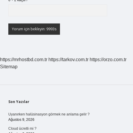
6 + 2 kaçtır?
*
https://mrhostbd.com.tr
https://tarkov.com.tr
https://orzo.com.tr
Sitemap
Sidebar
Son Yazılar
Uyanırken halüsinasyon görmek ne anlama gelir ?
Ağustos 9, 2026
Cloud ücretli mi ?