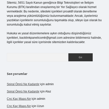
Sitemiz, 5651 Sayılı Kanun gereğince Bilgi Teknolojileri ve İletişim
Kurumu (BTK) tarafından onaylanmış bir Yer Sağlayıcı olarak hizmet
vermektedir. Bu nedenle, sitedeki içerikleri proaktif olarak denetleme
veya araştırma yükümlülüğümüz bulunmamaktadır. Ancak, üyelerimiz
yazdıkları içeriklerin sorumluluğunu taşımakta olup, siteye üye olarak bu
sorumluluğu kabul etmiş sayılırlar.
Hukuka ve yasal düzenlemelere aykırı olduğunu düşündüğünüz
içerikleri,
backlinkpanelicomtr@gmail.com
adresine bildirmeniz halinde,
ilgili içerikler yasal süre içerisinde sitemizden kaldırılacaktır.
Arama
Son yorumlar
Spiral Ömrü Ne Kadardır
için
admin
Spiral Ömrü Ne Kadardır
için
Alaz
Cnc Kaç Maaş Alır
için
admin
Cnc Kaç Maaş Alır
için
Uzun