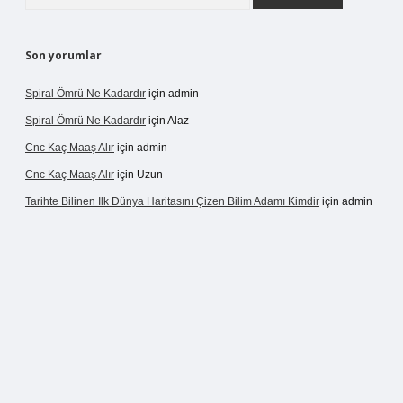
Son yorumlar
Spiral Ömrü Ne Kadardır
için
admin
Spiral Ömrü Ne Kadardır
için
Alaz
Cnc Kaç Maaş Alır
için
admin
Cnc Kaç Maaş Alır
için
Uzun
Tarihte Bilinen Ilk Dünya Haritasını Çizen Bilim Adamı Kimdir
için
admin
nogir.net