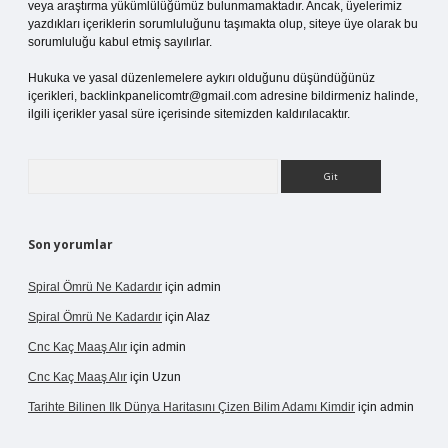
veya araştırma yükümlülüğümüz bulunmamaktadır. Ancak, üyelerimiz
yazdıkları içeriklerin sorumluluğunu taşımakta olup, siteye üye olarak bu
sorumluluğu kabul etmiş sayılırlar.
Hukuka ve yasal düzenlemelere aykırı olduğunu düşündüğünüz
içerikleri,
backlinkpanelicomtr@gmail.com
adresine bildirmeniz halinde,
ilgili içerikler yasal süre içerisinde sitemizden kaldırılacaktır.
Arama
Son yorumlar
Spiral Ömrü Ne Kadardır
için
admin
Spiral Ömrü Ne Kadardır
için
Alaz
Cnc Kaç Maaş Alır
için
admin
Cnc Kaç Maaş Alır
için
Uzun
Tarihte Bilinen Ilk Dünya Haritasını Çizen Bilim Adamı Kimdir
için
admin