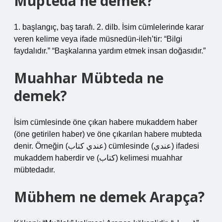
Müpteda ne demek?
1. başlangıç, baş tarafı. 2. dilb. İsim cümlelerinde karar
veren kelime veya ifade müsnedün-ileh’tir: “Bilgi
faydalıdır.” “Başkalarına yardım etmek insan doğasıdır.”
Muahhar Mübteda ne
demek?
İsim cümlesinde öne çıkan habere mukaddem haber
(öne getirilen haber) ve öne çıkarılan habere mubteda
denir. Örneğin (عندي كتاب) cümlesinde (عندي) ifadesi
mukaddem haberdir ve (كتاب) kelimesi muahhar
mübtedadır.
Mübhem ne demek Arapça?