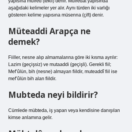
yapısına müfred (tekil) denir. Müfredat yapısında
aşağıdaki kelimeler yer alır. Aynı türden iki varlığı
gösteren kelime yapısına müsenna (çift) denir.
Müteaddi Arapça ne
demek?
Fiiller, nesne alıp almamalarına göre iki kısma ayrılır:
Lazim (geçişsiz) ve mutaaddi (geçişli). Gerekli fiil;
Mef’ûlün, bih (nesne) almayan fiildir, muteaddî fiil ise
mef’ûlün bih alan fiildir.
Mubteda neyi bildirir?
Cümlede mübteda, iş yapan veya kendisine danışılan
kimse anlamına gelir.