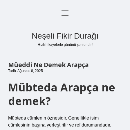
menüyü
Anasayfa
aç
Gizlilik Politikası
Neşeli Fikir Durağı
Yasal Uyarı
Hızlı hikayelerle gününü şenlendir!
Hakkımızda
Müeddi Ne Demek Arapça
Tarih: Ağustos 8, 2025
Mübteda Arapça ne
demek?
Mübteda cümlenin öznesidir. Genellikle isim
cümlesinin başına yerleştirilir ve ref durumundadır.