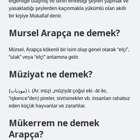
ergenliğe ulaşmış ve dinin emrettiği şeyleri yapmak ve
yasakladığı şeylerden kaçınmakla yükümlü olan akıllı
bir kişiye Mukallaf denir.
Mursel Arapça ne demek?
Mürsel, Arapça kökenli bir isim olup genel olarak “elçi”,
“ulak” veya “elçi” anlamına gelir.
Müziyat ne demek?
(ﻣﻮﺫﻳﺎﺕ) i. (Ar. mūẕі „mūẕiyāt çoğul eki -āt ile,
“işkence”den) pireler, sivrisinekler vb. insanları rahatsız
eden küçük hayvanlar ve zararlılar.
Mükerrem ne demek
Arapça?