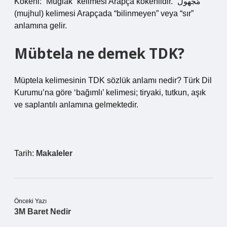
Kökeni: “Muğlak” kelimesi Arapça kökenlidir. “مُجهول”
(mujhul) kelimesi Arapçada “bilinmeyen” veya “sır”
anlamına gelir.
Mübtela ne demek TDK?
Müptela kelimesinin TDK sözlük anlamı nedir? Türk Dil
Kurumu’na göre ‘bağımlı’ kelimesi; tiryaki, tutkun, aşık
ve saplantılı anlamına gelmektedir.
Tarih:
Makaleler
Önceki Yazı
3M Baret Nedir