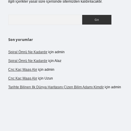
ilgili içerikler yasal süre içerisinde sitemizden kaldırılacaktır.
Arama
Son yorumlar
Spiral Ömrü Ne Kadardır
için
admin
Spiral Ömrü Ne Kadardır
için
Alaz
Cnc Kaç Maaş Alır
için
admin
Cnc Kaç Maaş Alır
için
Uzun
Tarihte Bilinen Ilk Dünya Haritasını Çizen Bilim Adamı Kimdir
için
admin