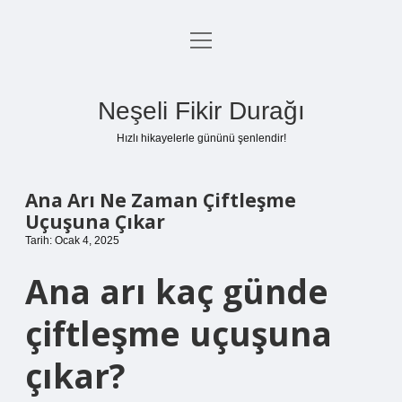
menüyü
Anasayfa
aç
Gizlilik Politikası
Neşeli Fikir Durağı
Yasal Uyarı
Hızlı hikayelerle gününü şenlendir!
Hakkımızda
Ana Arı Ne Zaman Çiftleşme
Uçuşuna Çıkar
Tarih: Ocak 4, 2025
Ana arı kaç günde
çiftleşme uçuşuna
çıkar?