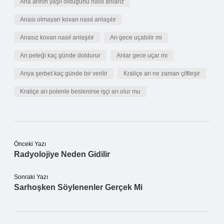
Ana arının yaşlı olduğunu nasıl anlarız
Anası olmayan kovan nasıl anlaşılır
Anasız kovan nasıl anlaşılır
Arı gece uçabilir mi
Arı peteği kaç günde doldurur
Arılar gece uçar mı
Arıya şerbet kaç günde bir verilir
Kraliçe arı ne zaman çiftleşir
Kraliçe arı polenle beslenirse işçi arı olur mu
Önceki Yazı
Radyolojiye Neden Gidilir
Sonraki Yazı
Sarhoşken Söylenenler Gerçek Mi