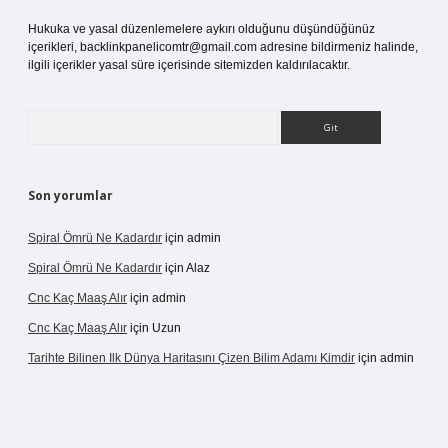
Hukuka ve yasal düzenlemelere aykırı olduğunu düşündüğünüz
içerikleri,
backlinkpanelicomtr@gmail.com
adresine bildirmeniz halinde,
ilgili içerikler yasal süre içerisinde sitemizden kaldırılacaktır.
Arama
Son yorumlar
Spiral Ömrü Ne Kadardır
için
admin
Spiral Ömrü Ne Kadardır
için
Alaz
Cnc Kaç Maaş Alır
için
admin
Cnc Kaç Maaş Alır
için
Uzun
Tarihte Bilinen Ilk Dünya Haritasını Çizen Bilim Adamı Kimdir
için
admin