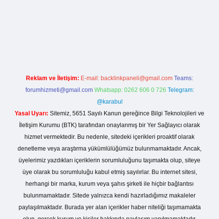
sinogir.net
Reklam ve İletişim:
E-mail:
backlinkpaneli@gmail.com
Teams:
forumhizmeti@gmail.com
Whatsapp: 0262 606 0 726
Telegram:
@karabul
Yasal Uyarı:
Sitemiz, 5651 Sayılı Kanun gereğince Bilgi Teknolojileri ve
İletişim Kurumu (BTK) tarafından onaylanmış bir Yer Sağlayıcı olarak
hizmet vermektedir. Bu nedenle, sitedeki içerikleri proaktif olarak
denetleme veya araştırma yükümlülüğümüz bulunmamaktadır. Ancak,
üyelerimiz yazdıkları içeriklerin sorumluluğunu taşımakta olup, siteye
üye olarak bu sorumluluğu kabul etmiş sayılırlar. Bu internet sitesi,
herhangi bir marka, kurum veya şahıs şirketi ile hiçbir bağlantısı
bulunmamaktadır. Sitede yalnızca kendi hazırladığımız makaleler
paylaşılmaktadır. Burada yer alan içerikler haber niteliği taşımamakta