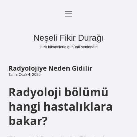
menüyü
Anasayfa
aç
Gizlilik Politikası
Neşeli Fikir Durağı
Yasal Uyarı
Hızlı hikayelerle gününü şenlendir!
Hakkımızda
Radyolojiye Neden Gidilir
Tarih: Ocak 4, 2025
Radyoloji bölümü
hangi hastalıklara
bakar?