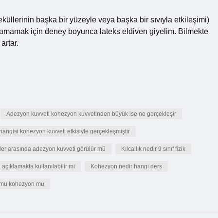
küllerinin başka bir yüzeyle veya başka bir sıvıyla etkileşimi)
ralamamak için deney boyunca lateks eldiven giyelim. Bilmekte
artar.
Adezyon kuvveti kohezyon kuvvetinden büyük ise ne gerçekleşir
angisi kohezyon kuvveti etkisiyle gerçekleşmiştir
er arasında adezyon kuvveti görülür mü
Kılcallık nedir 9 sınıf fizik
açıklamakta kullanılabilir mi
Kohezyon nedir hangi ders
 mu kohezyon mu