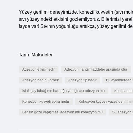
Yüzey gerilimi deneyimizde, kohezif kuvvetin (sıvı mole
sıvı yüzeyindeki etkisini gözlemliyoruz. Ellerimizi ya
fayda var! Sıvının yoğunluğu arttıkça, yüzey gerilimi de 
Tarih:
Makaleler
Adezyon etkisi nedir
Adezyon hangi maddeler arasında olur
Adezyon nedir 3 örnek
Adezyon tıp nedir
Bu eylemlerden h
Islak çay tabağının bardağa yapışması adezyon mu
Katı maddel
Kohezyon kuvveti etkisi nedir
Kohezyon kuvveti yüzey gerilimini 
Lensin göze yapışması adezyon mu kohezyon mu
Su adezyon