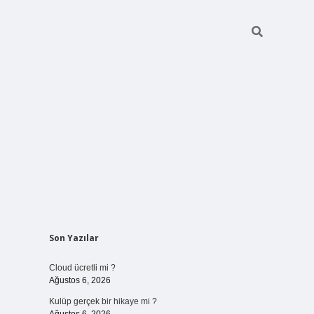
Sidebar
Son Yazılar
vdcasinogir
Cloud ücretli mi ?
Ağustos 6, 2026
Kulüp gerçek bir hikaye mi ?