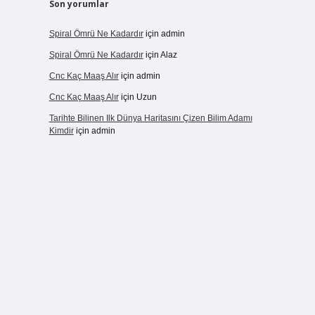
Son yorumlar
Spiral Ömrü Ne Kadardır
için
admin
Spiral Ömrü Ne Kadardır
için
Alaz
Cnc Kaç Maaş Alır
için
admin
Cnc Kaç Maaş Alır
için
Uzun
Tarihte Bilinen Ilk Dünya Haritasını Çizen Bilim Adamı
Kimdir
için
admin