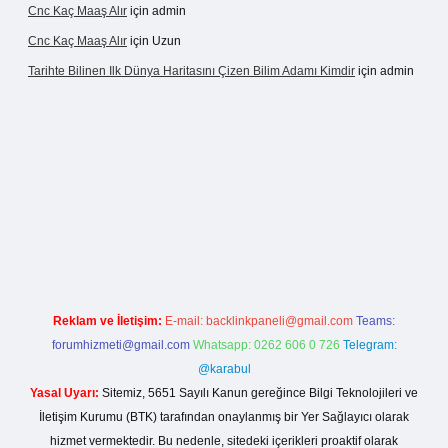
Cnc Kaç Maaş Alır
için
admin
Cnc Kaç Maaş Alır
için
Uzun
Tarihte Bilinen Ilk Dünya Haritasını Çizen Bilim Adamı Kimdir
için
admin
net
Reklam ve İletişim:
E-mail:
backlinkpaneli@gmail.com
Teams:
forumhizmeti@gmail.com
Whatsapp: 0262 606 0 726
Telegram:
@karabul
Yasal Uyarı:
Sitemiz, 5651 Sayılı Kanun gereğince Bilgi Teknolojileri ve
İletişim Kurumu (BTK) tarafından onaylanmış bir Yer Sağlayıcı olarak
hizmet vermektedir. Bu nedenle, sitedeki içerikleri proaktif olarak