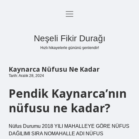
menüyü
Anasayfa
aç
Gizlilik Politikası
Neşeli Fikir Durağı
Yasal Uyarı
Hızlı hikayelerle gününü şenlendir!
Hakkımızda
Kaynarca Nüfusu Ne Kadar
Tarih: Aralık 28, 2024
Pendik Kaynarca’nın
nüfusu ne kadar?
Nüfus Durumu 2018 YILI MAHALLEYE GÖRE NÜFUS
DAĞILIMI SIRA NOMAHALLE ADI NÜFUS