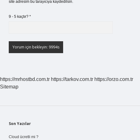
site adresim bu tarayıcıya kaydedilsin.
9 - 5 kaçtır?
*
https://mrhostbd.com.tr
https://tarkov.com.tr
https://orzo.com.tr
Sitemap
Sidebar
Son Yazılar
Cloud ücretli mi ?