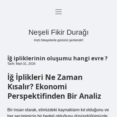
menüyü
Anasayfa
aç
Gizlilik Politikası
Neşeli Fikir Durağı
Yasal Uyarı
Hızlı hikayelerle gününü şenlendir!
Hakkımızda
İğ ipliklerinin oluşumu hangi evre ?
Tarih: Mart 31, 2026
İğ İplikleri Ne Zaman
Kısalır? Ekonomi
Perspektifinden Bir Analiz
Bir insan olarak, elimizdeki kaynakların kıt olduğunu ve
her seçimimizin bir bedeli olduğunu düşündüğümüzde,