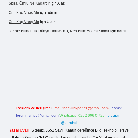
Spiral Ömrü Ne Kadardır
için
Alaz
Cnc Kaç Maaş Alır
için
admin
Cnc Kaç Maaş Alır
için
Uzun
Tarihte Bilinen Ilk Dünya Haritasını Çizen Bilim Adamı Kimdir
için
admin
inogir.net
Reklam ve İletişim:
E-mail:
backlinkpaneli@gmail.com
Teams:
forumhizmeti@gmail.com
Whatsapp: 0262 606 0 726
Telegram:
@karabul
Yasal Uyarı:
Sitemiz, 5651 Sayılı Kanun gereğince Bilgi Teknolojileri ve
İletişim Kurumu (BTK) tarafından onaylanmış bir Yer Sağlayıcı olarak