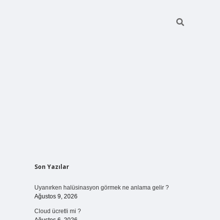
Sidebar
Son Yazılar
vdcasinogir.net
Uyanırken halüsinasyon görmek ne anlama gelir ?
Ağustos 9, 2026
Cloud ücretli mi ?