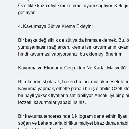
Özellikle kuzu etiyle mükemmel uyum sağlıyor. Kekiğin o
getiriyor.
4. Kavurmaya Süt ve Krema Ekleyin:
Bir başka değişiklik de süt ya da krema eklemek. Bu, öze
yumuşamasını sağlarken, krema ise kavurmanın kıvamını
hindi kavurması yapıyorsanız, bu eklemeyi öneririm.
Kavurma ve Ekonomi: Gerçekten Ne Kadar Maliyetli?
Bir ekonomist olarak, bazen bu tarz mutfak meselelerin
Kavurma yapmak, elbette pahalı bir iş olabilir. Özellikl
bir hayli yüksek fiyatlarla satılabiliyor. Ancak, iyi b
lezzetli kavurmalar yapabilirsiniz.
Bir kavurma tenceresinde 1 kilogram dana etinin fiyatı
soğan ve baharatlarla birlikte maliyet biraz daha artab