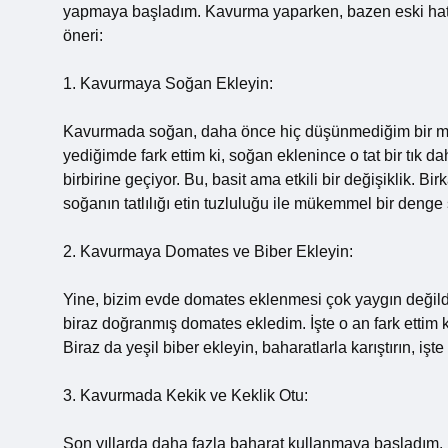
yapmaya başladım. Kavurma yaparken, bazen eski hatıra
öneri:
1. Kavurmaya Soğan Ekleyin:
Kavurmada soğan, daha önce hiç düşünmediğim bir ma
yediğimde fark ettim ki, soğan eklenince o tat bir tık d
birbirine geçiyor. Bu, basit ama etkili bir değişiklik. B
soğanın tatlılığı etin tuzluluğu ile mükemmel bir denge 
2. Kavurmaya Domates ve Biber Ekleyin:
Yine, bizim evde domates eklenmesi çok yaygın değildi
biraz doğranmış domates ekledim. İşte o an fark ettim ki
Biraz da yeşil biber ekleyin, baharatlarla karıştırın,
3. Kavurmada Kekik ve Keklik Otu:
Son yıllarda daha fazla baharat kullanmaya başladım. 