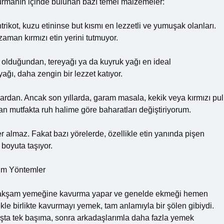
avurmanın içinde bulunan bazı temel malzemeler:
ikot, kuzu etininse but kısmı en lezzetli ve yumuşak olanları.
man kırmızı etin yerini tutmuyor.
olduğundan, tereyağı ya da kuyruk yağı en ideal
ğı, daha zengin bir lezzet katıyor.
lardan. Ancak son yıllarda, garam masala, kekik veya kırmızı pul
n mutfakta ruh halime göre baharatları değiştiriyorum.
r almaz. Fakat bazı yörelerde, özellikle etin yanında pişen
boyuta taşıyor.
um Yöntemler
arı akşam yemeğine kavurma yapar ve genelde ekmeği hemen
mekle birlikte kavurmayı yemek, tam anlamıyla bir şölen gibiydi.
aşta tek başıma, sonra arkadaşlarımla daha fazla yemek