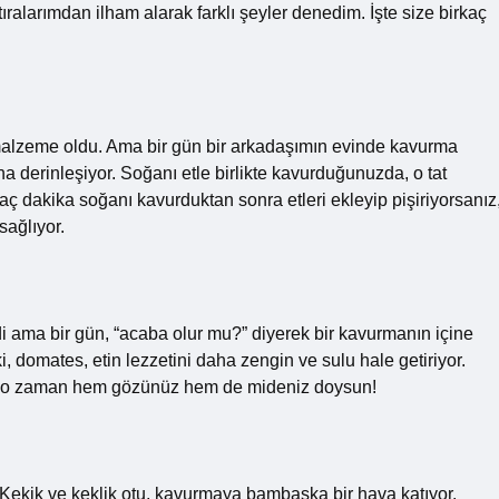
larımdan ilham alarak farklı şeyler denedim. İşte size birkaç
lzeme oldu. Ama bir gün bir arkadaşımın evinde kavurma
aha derinleşiyor. Soğanı etle birlikte kavurduğunuzda, o tat
irkaç dakika soğanı kavurduktan sonra etleri ekleyip pişiriyorsanız
sağlıyor.
 ama bir gün, “acaba olur mu?” diyerek bir kavurmanın içine
, domates, etin lezzetini daha zengin ve sulu hale getiriyor.
 işte o zaman hem gözünüz hem de mideniz doysun!
Kekik ve keklik otu, kavurmaya bambaşka bir hava katıyor.