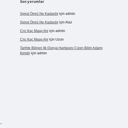
Son yorumlar
Spiral Ömrü Ne Kadardır
için
admin
Spiral Ömrü Ne Kadardır
için
Alaz
Cnc Kaç Maaş Alır
için
admin
Cnc Kaç Maaş Alır
için
Uzun
Tarihte Bilinen Ilk Dünya Haritasını Çizen Bilim Adamı
Kimdir
için
admin
,