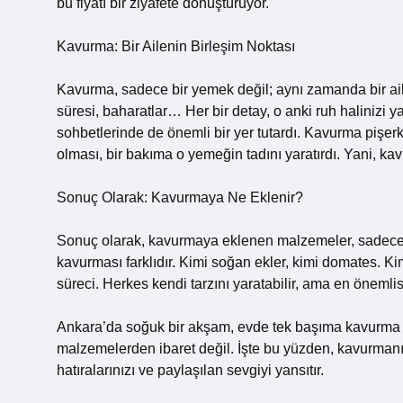
bu fiyatı bir ziyafete dönüştürüyor.
Kavurma: Bir Ailenin Birleşim Noktası
Kavurma, sadece bir yemek değil; aynı zamanda bir ail
süresi, baharatlar… Her bir detay, o anki ruh halinizi 
sohbetlerinde de önemli bir yer tutardı. Kavurma pişe
olması, bir bakıma o yemeğin tadını yaratırdı. Yani, k
Sonuç Olarak: Kavurmaya Ne Eklenir?
Sonuç olarak, kavurmaya eklenen malzemeler, sadece tat
kavurması farklıdır. Kimi soğan ekler, kimi domates. Kimi
süreci. Herkes kendi tarzını yaratabilir, ama en öneml
Ankara’da soğuk bir akşam, evde tek başıma kavurma
malzemelerden ibaret değil. İşte bu yüzden, kavurmanın
hatıralarınızı ve paylaşılan sevgiyi yansıtır.