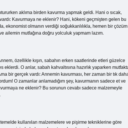
otururken aklıma birden kavurma yapmak geldi. Hani o sıcak,
 vardı: Kavurmaya ne eklenir? Hani, kökeni geçmişten gelen bu
nda, ekonomist olmanın verdiği soğukkanlılıkla, hemen bir çözüm
ve ailemin mutfağına doğru yolculuk yapmam lazım.
nnem, özellikle kışın, sabahın erken saatlerinde etleri güzelce
s eklerdi. O anlar, sabah kahvaltısına hazırlık yaparken mutfakt
. Ama bir gerçek vardı: Annemin kavurması, her zaman bir tık dah
ıyordum! O zamanlar anlamadığım şey, kavurmanın sadece et ve
Kavurmaya ne eklenir? Bu sorunun cevabı sadece malzemeyle
.
 temelde kullanılan malzemelere ve pişirme tekniklerine göre