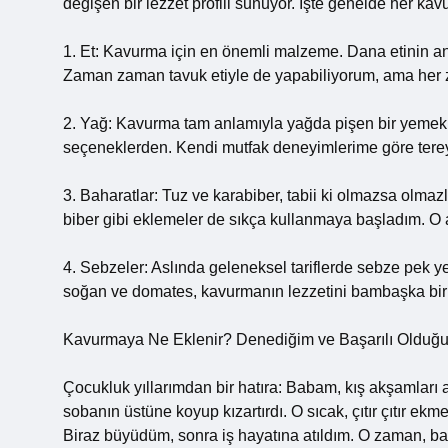
değişen bir lezzet profili sunuyor. İşte genelde her k
1. Et: Kavurma için en önemli malzeme. Dana etinin antr
Zaman zaman tavuk etiyle de yapabiliyorum, ama her za
2. Yağ: Kavurma tam anlamıyla yağda pişen bir yemek 
seçeneklerden. Kendi mutfak deneyimlerime göre tereya
3. Baharatlar: Tuz ve karabiber, tabii ki olmazsa olmaz
biber gibi eklemeler de sıkça kullanmaya başladım. O a
4. Sebzeler: Aslında geleneksel tariflerde sebze pek ye
soğan ve domates, kavurmanın lezzetini bambaşka bir 
Kavurmaya Ne Eklenir? Denediğim ve Başarılı Olduğ
Çocukluk yıllarımdan bir hatıra: Babam, kış akşaml
sobanın üstüne koyup kızartırdı. O sıcak, çıtır çıtır ek
Biraz büyüdüm, sonra iş hayatına atıldım. O zaman, b