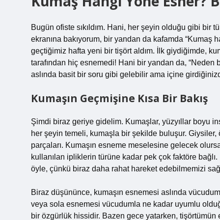
Kumaş Hangi Yöne Esner? Bi
Bugün ofiste sıkıldım. Hani, her şeyin olduğu gibi bir tü
ekranına bakıyorum, bir yandan da kafamda “Kumaş h
geçtiğimiz hafta yeni bir tişört aldım. İlk giydiğimde,
tarafından hiç esnemedi! Hani bir yandan da, “Nede
aslında basit bir soru gibi gelebilir ama içine girdiğiniz
Kumaşın Geçmişine Kısa Bir Bakış
Şimdi biraz geriye gidelim. Kumaşlar, yüzyıllar boyu ins
her şeyin temeli, kumaşla bir şekilde buluşur. Giysiler,
parçaları. Kumaşın esneme meselesine gelecek olursak
kullanılan ipliklerin türüne kadar pek çok faktöre bağlı.
öyle, çünkü biraz daha rahat hareket edebilmemizi sağl
Biraz düşününce, kumaşın esnemesi aslında vücudumuzu
veya sola esnemesi vücudumla ne kadar uyumlu olduğunu 
bir özgürlük hissidir. Bazen gece yatarken, tişörtümün 