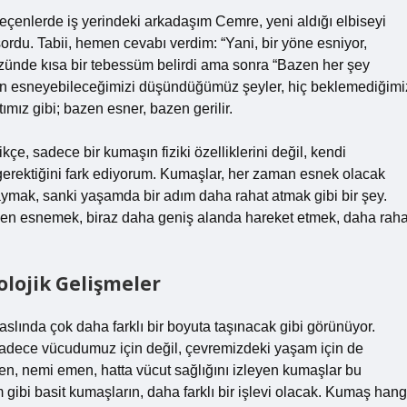
Geçenlerde iş yerindeki arkadaşım Cemre, yeni aldığı elbiseyi
ordu. Tabii, hemen cevabı verdim: “Yani, bir yöne esniyor,
yüzünde kısa bir tebessüm belirdi ama sonra “Bazen her şey
azen esneyebileceğimizi düşündüğümüz şeyler, hiç beklemediğimi
mız gibi; bazen esner, bazen gerilir.
e, sadece bir kumaşın fiziki özelliklerini değil, kendi
erektiğini fark ediyorum. Kumaşlar, her zaman esnek olacak
aymak, sanki yaşamda bir adım daha rahat atmak gibi bir şey.
azen esnemek, biraz daha geniş alanda hareket etmek, daha raha
olojik Gelişmeler
lında çok daha farklı bir boyuta taşınacak gibi görünüyor.
ı sadece vücudumuz için değil, çevremizdeki yaşam için de
en, nemi emen, hatta vücut sağlığını izleyen kumaşlar bu
rim gibi basit kumaşların, daha farklı bir işlevi olacak. Kumaş hang