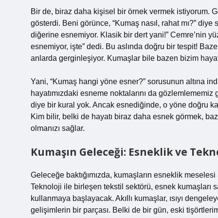
Bir de, biraz daha kişisel bir örnek vermek istiyorum. 
gösterdi. Beni görünce, “Kumaş nasıl, rahat mı?” diye s
diğerine esnemiyor. Klasik bir dert yani!” Cemre’nin 
esnemiyor, işte” dedi. Bu aslında doğru bir tespit! B
anlarda gerginleşiyor. Kumaşlar bile bazen bizim hayatı
Yani, “Kumaş hangi yöne esner?” sorusunun altına indikç
hayatımızdaki esneme noktalarını da gözlemlememiz g
diye bir kural yok. Ancak esnediğinde, o yöne doğru k
Kim bilir, belki de hayatı biraz daha esnek görmek, b
olmanızı sağlar.
Kumaşın Geleceği: Esneklik ve Tekn
Geleceğe baktığımızda, kumaşların esneklik meselesi as
Teknoloji ile birleşen tekstil sektörü, esnek kumaşlar
kullanmaya başlayacak. Akıllı kumaşlar, ısıyı dengeley
gelişimlerin bir parçası. Belki de bir gün, eski tişörtle