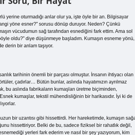
r Soru, Bir Hayat
rlü yerine oturmadığı anlar olur ya, işte öyle bir an. Bilgisayar
angi yöne esner?” sorusu dönüp duruyor. Neden? Çünkü
 kumaşın vücudumun sağ tarafından esnediğini fark ettim. Ama sol
n böyle oldu?” diye düşünmeye başladım. Kumaşın esneme yönü,
de derin bir anlam taşıyor.
anlık tarihinin önemli bir parçası olmuştur. İnsanın ihtiyacı olan
 örtüler, çadırlar… Bütün bunlar, aslında hayatımızın ayrılmaz
, bu aslında fabrikaların kumaşları üretme biçiminden,
 Esnek kumaşlar, tekstil mühendisliğinin bir harikasıdır. İyi ki de
ıyorlar.
n bir uzantısı gibi hissettirdi. Her hareketimde, kumaşın sağ
hissettiriyor. Belki de bu, sadece fiziksel bir rahatlık değil,
esnemediği yerleri fark ederim ve nasıl bir şey yazıyorum, kim