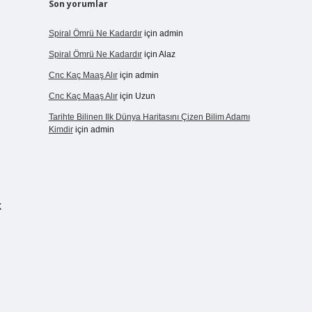
Son yorumlar
Spiral Ömrü Ne Kadardır
için
admin
Spiral Ömrü Ne Kadardır
için
Alaz
Cnc Kaç Maaş Alır
için
admin
Cnc Kaç Maaş Alır
için
Uzun
Tarihte Bilinen Ilk Dünya Haritasını Çizen Bilim Adamı
Kimdir
için
admin
k