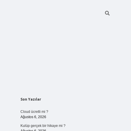
Sidebar
Son Yazılar
vdcasinogir.net
Cloud ücretli mi ?
Ağustos 6, 2026
Kulüp gerçek bir hikaye mi ?