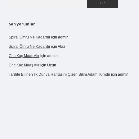
Arama
Son yorumlar
Spiral Ömrü Ne Kadardır
için
admin
Spiral Ömrü Ne Kadardır
için
Alaz
Cnc Kaç Maaş Alır
için
admin
Cnc Kaç Maaş Alır
için
Uzun
Tarihte Bilinen Ilk Dünya Haritasını Çizen Bilim Adamı Kimdir
için
admin
ir.net