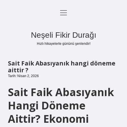
menüyü
Anasayfa
aç
Gizlilik Politikası
Neşeli Fikir Durağı
Yasal Uyarı
Hızlı hikayelerle gününü şenlendir!
Hakkımızda
Sait Faik Abasıyanık hangi döneme
aittir ?
Tarih: Nisan 2, 2026
Sait Faik Abasıyanık
Hangi Döneme
Aittir? Ekonomi