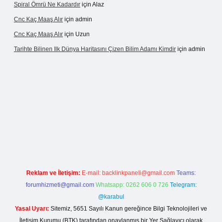
Spiral Ömrü Ne Kadardır
için
Alaz
Cnc Kaç Maaş Alır
için
admin
Cnc Kaç Maaş Alır
için
Uzun
Tarihte Bilinen Ilk Dünya Haritasını Çizen Bilim Adamı Kimdir
için
admin
ir.net
Reklam ve İletişim:
E-mail:
backlinkpaneli@gmail.com
Teams:
forumhizmeti@gmail.com
Whatsapp: 0262 606 0 726
Telegram:
@karabul
Yasal Uyarı:
Sitemiz, 5651 Sayılı Kanun gereğince Bilgi Teknolojileri ve
İletişim Kurumu (BTK) tarafından onaylanmış bir Yer Sağlayıcı olarak