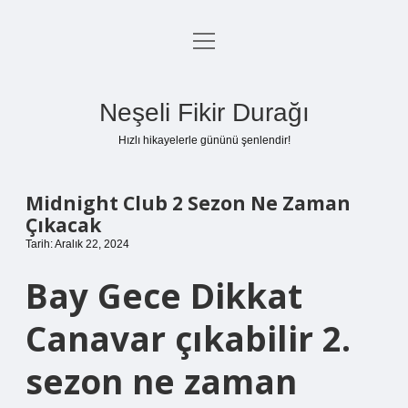
menüyü
Anasayfa
aç
Gizlilik Politikası
Neşeli Fikir Durağı
Yasal Uyarı
Hızlı hikayelerle gününü şenlendir!
Hakkımızda
Midnight Club 2 Sezon Ne Zaman
Çıkacak
Tarih: Aralık 22, 2024
Bay Gece Dikkat
Canavar çıkabilir 2.
sezon ne zaman