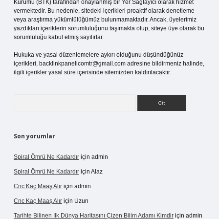
Kurumu (BTK) tarafından onaylanmış bir Yer Sağlayıcı olarak hizmet
vermektedir. Bu nedenle, sitedeki içerikleri proaktif olarak denetleme
veya araştırma yükümlülüğümüz bulunmamaktadır. Ancak, üyelerimiz
yazdıkları içeriklerin sorumluluğunu taşımakta olup, siteye üye olarak bu
sorumluluğu kabul etmiş sayılırlar.
Hukuka ve yasal düzenlemelere aykırı olduğunu düşündüğünüz
içerikleri,
backlinkpanelicomtr@gmail.com
adresine bildirmeniz halinde,
ilgili içerikler yasal süre içerisinde sitemizden kaldırılacaktır.
Arama
Son yorumlar
Spiral Ömrü Ne Kadardır
için
admin
Spiral Ömrü Ne Kadardır
için
Alaz
Cnc Kaç Maaş Alır
için
admin
Cnc Kaç Maaş Alır
için
Uzun
Tarihte Bilinen Ilk Dünya Haritasını Çizen Bilim Adamı Kimdir
için
admin