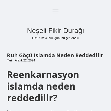
menüyü
Anasayfa
aç
Gizlilik Politikası
Neşeli Fikir Durağı
Yasal Uyarı
Hızlı hikayelerle gününü şenlendir!
Hakkımızda
Ruh Göçü Islamda Neden Reddedilir
Tarih: Aralık 22, 2024
Reenkarnasyon
islamda neden
reddedilir?