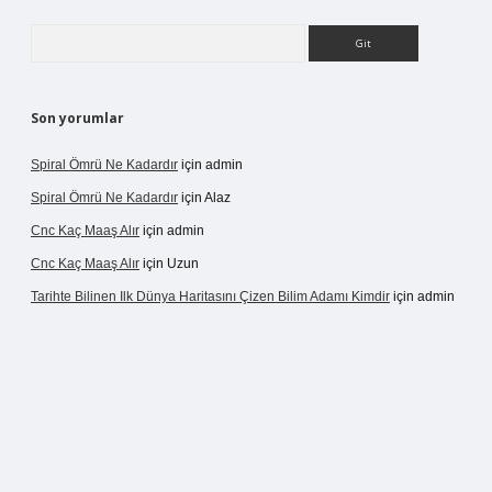
Arama
Son yorumlar
Spiral Ömrü Ne Kadardır
için
admin
Spiral Ömrü Ne Kadardır
için
Alaz
Cnc Kaç Maaş Alır
için
admin
Cnc Kaç Maaş Alır
için
Uzun
Tarihte Bilinen Ilk Dünya Haritasını Çizen Bilim Adamı Kimdir
için
admin
ir.net