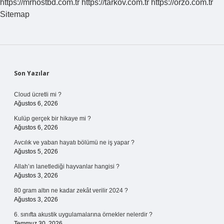
https://mrhostbd.com.tr
https://tarkov.com.tr
https://orzo.com.tr
Sitemap
Sidebar
Son Yazılar
Cloud ücretli mi ?
Ağustos 6, 2026
Kulüp gerçek bir hikaye mi ?
Ağustos 6, 2026
Avcılık ve yaban hayatı bölümü ne iş yapar ?
Ağustos 5, 2026
Allah’ın lanetlediği hayvanlar hangisi ?
Ağustos 3, 2026
80 gram altın ne kadar zekât verilir 2024 ?
Ağustos 3, 2026
6. sınıfta akustik uygulamalarına örnekler nelerdir ?
Temmuz 30, 2026