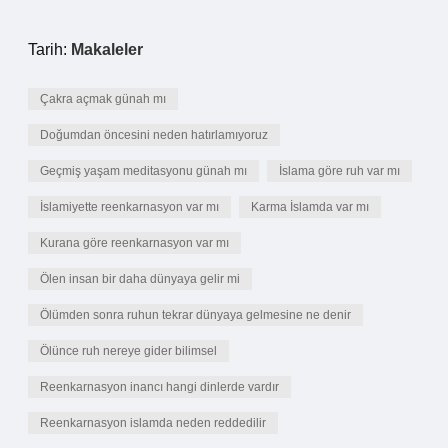
Tarih:
Makaleler
Çakra açmak günah mı
Doğumdan öncesini neden hatırlamıyoruz
Geçmiş yaşam meditasyonu günah mı
İslama göre ruh var mı
İslamiyette reenkarnasyon var mı
Karma İslamda var mı
Kurana göre reenkarnasyon var mı
Ölen insan bir daha dünyaya gelir mi
Ölümden sonra ruhun tekrar dünyaya gelmesine ne denir
Ölünce ruh nereye gider bilimsel
Reenkarnasyon inancı hangi dinlerde vardır
Reenkarnasyon islamda neden reddedilir