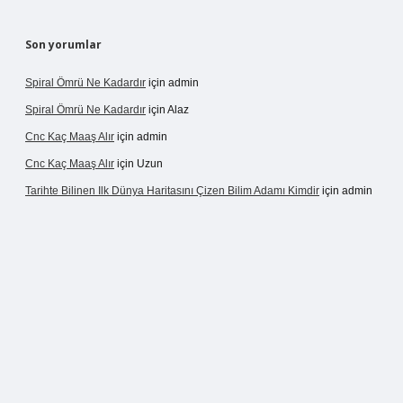
Son yorumlar
Spiral Ömrü Ne Kadardır
için
admin
Spiral Ömrü Ne Kadardır
için
Alaz
Cnc Kaç Maaş Alır
için
admin
Cnc Kaç Maaş Alır
için
Uzun
Tarihte Bilinen Ilk Dünya Haritasını Çizen Bilim Adamı Kimdir
için
admin
ir.net