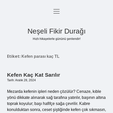
menüyü
Anasayfa
aç
Gizlilik Politikası
Neşeli Fikir Durağı
Yasal Uyarı
Hızlı hikayelerle gününü şenlendir!
Hakkımızda
Etiket:
Kefen parası kaç TL
Kefen Kaç Kat Sarılır
Tarih: Aralık 28, 2024
Mezarda kefenin ipleri neden çözülür? Cenaze, kıble
yönü dikkate alınarak sağ tarafına yatırılır, başının altına
toprak koyulur; başı hafifçe sağa çevrilir. Kabre
konulduktan sonra, ceset şiştiğinde kefen çok sıkmasın,