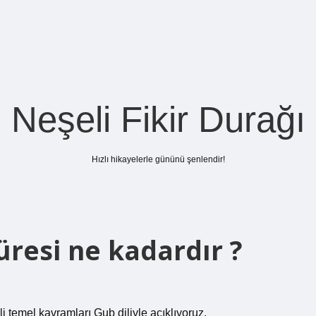
Neşeli Fikir Durağı
Hızlı hikayelerle gününü şenlendir!
üresi ne kadardır ?
li temel kavramları Gub diliyle açıklıyoruz.