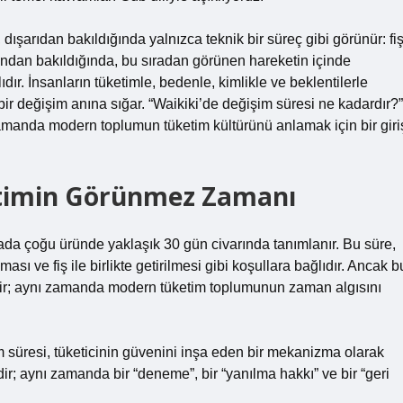
 dışarıdan bakıldığında yalnızca teknik bir süreç gibi görünür: fi
yakından bakıldığında, bu sıradan görünen hareketin içinde
r. İnsanların tüketimle, bedenle, kimlikle ve beklentilerle
ir değişim anına sığar. “Waikiki’de değişim süresi ne kadardır?”
 zamanda modern toplumun tüketim kültürünü anlamak için bir giri
etimin Görünmez Zamanı
da çoğu üründe yaklaşık 30 gün civarında tanımlanır. Bu süre,
sı ve fiş ile birlikte getirilmesi gibi koşullara bağlıdır. Ancak b
ildir; aynı zamanda modern tüketim toplumunun zaman algısını
süresi, tüketicinin güvenini inşa eden bir mekanizma olarak
ir; aynı zamanda bir “deneme”, bir “yanılma hakkı” ve bir “geri