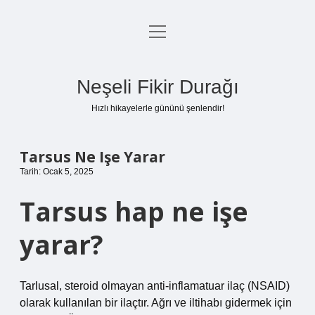
menüyü
Anasayfa
aç
Gizlilik Politikası
Neşeli Fikir Durağı
Yasal Uyarı
Hızlı hikayelerle gününü şenlendir!
Hakkımızda
Tarsus Ne Işe Yarar
Tarih: Ocak 5, 2025
Tarsus hap ne işe
yarar?
Tarlusal, steroid olmayan anti-inflamatuar ilaç (NSAID)
olarak kullanılan bir ilaçtır. Ağrı ve iltihabı gidermek için