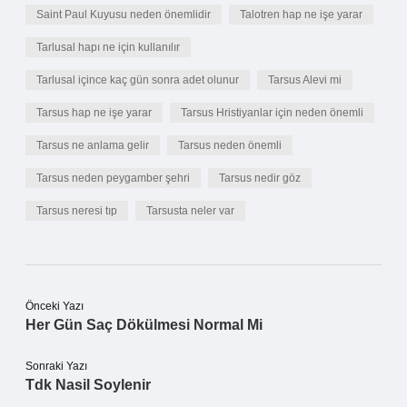
Saint Paul Kuyusu neden önemlidir
Talotren hap ne işe yarar
Tarlusal hapı ne için kullanılır
Tarlusal içince kaç gün sonra adet olunur
Tarsus Alevi mi
Tarsus hap ne işe yarar
Tarsus Hristiyanlar için neden önemli
Tarsus ne anlama gelir
Tarsus neden önemli
Tarsus neden peygamber şehri
Tarsus nedir göz
Tarsus neresi tıp
Tarsusta neler var
Önceki Yazı
Her Gün Saç Dökülmesi Normal Mi
Sonraki Yazı
Tdk Nasil Soylenir