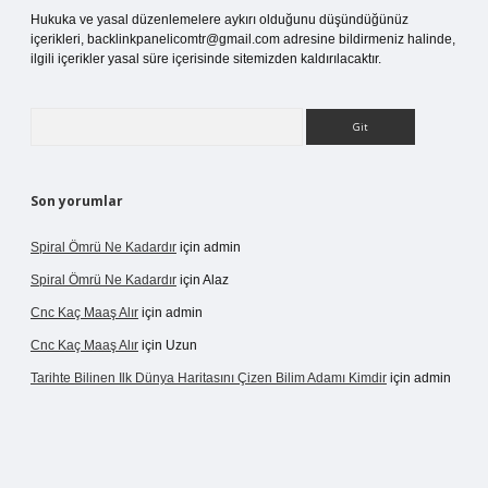
Hukuka ve yasal düzenlemelere aykırı olduğunu düşündüğünüz
içerikleri,
backlinkpanelicomtr@gmail.com
adresine bildirmeniz halinde,
ilgili içerikler yasal süre içerisinde sitemizden kaldırılacaktır.
Arama
Son yorumlar
Spiral Ömrü Ne Kadardır
için
admin
Spiral Ömrü Ne Kadardır
için
Alaz
Cnc Kaç Maaş Alır
için
admin
Cnc Kaç Maaş Alır
için
Uzun
Tarihte Bilinen Ilk Dünya Haritasını Çizen Bilim Adamı Kimdir
için
admin