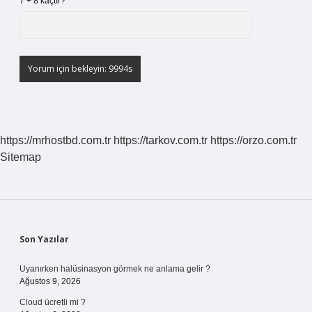
7 + 8 kaçtır?
*
https://mrhostbd.com.tr
https://tarkov.com.tr
https://orzo.com.tr
Sitemap
Sidebar
Son Yazılar
Uyanırken halüsinasyon görmek ne anlama gelir ?
Ağustos 9, 2026
Cloud ücretli mi ?