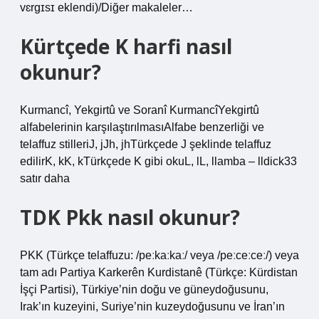
vɛrɡɪsɪ eklendi)/Diğer makaleler…
Kürtçede K harfi nasıl
okunur?
Kurmancî, Yekgirtû ve Soranî KurmancîYekgirtû
alfabelerinin karşılaştırılmasıAlfabe benzerliği ve
telaffuz stilleriJ, jJh, jhTürkçede J şeklinde telaffuz
edilirK, kK, kTürkçede K gibi okuL, lL, llamba – lldick33
satır daha
TDK Pkk nasıl okunur?
PKK (Türkçe telaffuzu: /peːkaːkaː/ veya /peːceːceː/) veya
tam adı Partiya Karkerên Kurdistanê (Türkçe: Kürdistan
İşçi Partisi), Türkiye’nin doğu ve güneydoğusunu,
Irak’ın kuzeyini, Suriye’nin kuzeydoğusunu ve İran’ın