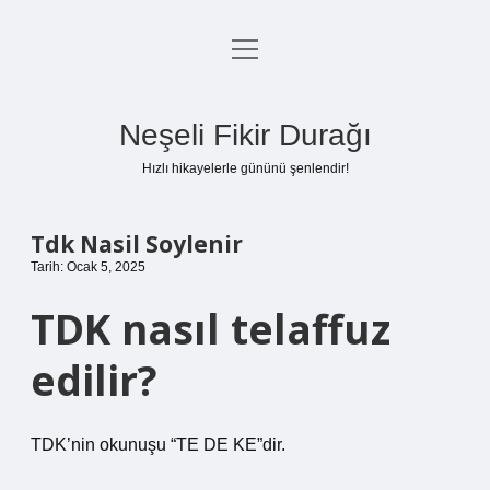
menüyü
Anasayfa
aç
Gizlilik Politikası
Neşeli Fikir Durağı
Yasal Uyarı
Hızlı hikayelerle gününü şenlendir!
Hakkımızda
Tdk Nasil Soylenir
Tarih: Ocak 5, 2025
TDK nasıl telaffuz
edilir?
TDK’nin okunuşu “TE DE KE”dir.