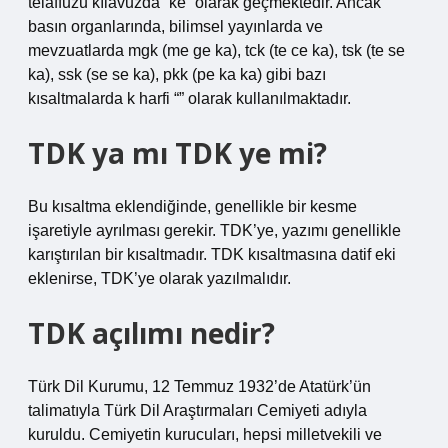
telaffuzu kılavuzda “ke” olarak geçmektedir. Ancak
basın organlarında, bilimsel yayınlarda ve
mevzuatlarda mgk (me ge ka), tck (te ce ka), tsk (te se
ka), ssk (se se ka), pkk (pe ka ka) gibi bazı
kısaltmalarda k harfi “” olarak kullanılmaktadır.
TDK ya mı TDK ye mi?
Bu kısaltma eklendiğinde, genellikle bir kesme
işaretiyle ayrılması gerekir. TDK’ye, yazımı genellikle
karıştırılan bir kısaltmadır. TDK kısaltmasına datif eki
eklenirse, TDK’ye olarak yazılmalıdır.
TDK açılımı nedir?
Türk Dil Kurumu, 12 Temmuz 1932’de Atatürk’ün
talimatıyla Türk Dil Araştırmaları Cemiyeti adıyla
kuruldu. Cemiyetin kurucuları, hepsi milletvekili ve