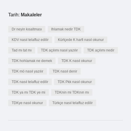
Tarih:
Makaleler
Dr neyin kısaltması
Ihlamak nedir TDK
KDV nasıl telaffuz edilir
Kürtçede K harfi nasıl okunur
Tad mı tat mı
TDK açılımı nasıl yazılır
TDK açılımı nedir
TDK hohlamak ne demek
TDK K nasıl okunur
TDK mö nasıl yazılır
TDK nasıl denir
TDK nasıl telaffuz edilir
TDK Pkk nasıl okunur
TDK ya mı TDK ye mi
TDKnin mi TDKnın mı
TDKye nasıl okunur
Türkçe nasıl telaffuz edilir