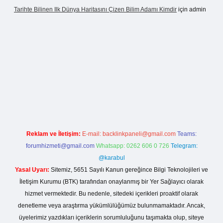
Tarihte Bilinen Ilk Dünya Haritasını Çizen Bilim Adamı Kimdir
için
admin
sinogir.net
Reklam ve İletişim:
E-mail:
backlinkpaneli@gmail.com
Teams:
forumhizmeti@gmail.com
Whatsapp: 0262 606 0 726
Telegram:
@karabul
Yasal Uyarı:
Sitemiz, 5651 Sayılı Kanun gereğince Bilgi Teknolojileri ve
İletişim Kurumu (BTK) tarafından onaylanmış bir Yer Sağlayıcı olarak
hizmet vermektedir. Bu nedenle, sitedeki içerikleri proaktif olarak
denetleme veya araştırma yükümlülüğümüz bulunmamaktadır. Ancak,
üyelerimiz yazdıkları içeriklerin sorumluluğunu taşımakta olup, siteye