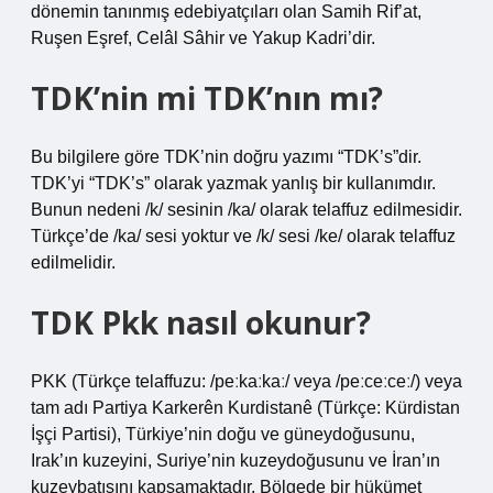
dönemin tanınmış edebiyatçıları olan Samih Rif’at,
Ruşen Eşref, Celâl Sâhir ve Yakup Kadri’dir.
TDK’nin mi TDK’nın mı?
Bu bilgilere göre TDK’nin doğru yazımı “TDK’s”dir.
TDK’yi “TDK’s” olarak yazmak yanlış bir kullanımdır.
Bunun nedeni /k/ sesinin /ka/ olarak telaffuz edilmesidir.
Türkçe’de /ka/ sesi yoktur ve /k/ sesi /ke/ olarak telaffuz
edilmelidir.
TDK Pkk nasıl okunur?
PKK (Türkçe telaffuzu: /peːkaːkaː/ veya /peːceːceː/) veya
tam adı Partiya Karkerên Kurdistanê (Türkçe: Kürdistan
İşçi Partisi), Türkiye’nin doğu ve güneydoğusunu,
Irak’ın kuzeyini, Suriye’nin kuzeydoğusunu ve İran’ın
kuzeybatısını kapsamaktadır. Bölgede bir hükümet