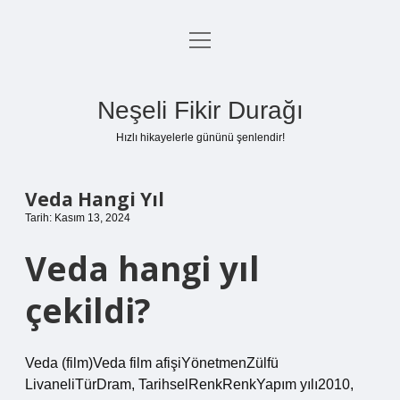
menüyü
Anasayfa
aç
Gizlilik Politikası
Neşeli Fikir Durağı
Yasal Uyarı
Hızlı hikayelerle gününü şenlendir!
Hakkımızda
Veda Hangi Yıl
Tarih: Kasım 13, 2024
Veda hangi yıl
çekildi?
Veda (film)Veda film afişiYönetmenZülfü
LivaneliTürDram, TarihselRenkRenkYapım yılı2010,