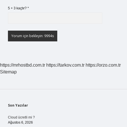
5 + 3 kaçtır?
*
https://mrhostbd.com.tr
https://tarkov.com.tr
https://orzo.com.tr
Sitemap
Sidebar
Son Yazılar
Cloud ücretli mi ?
Ağustos 6, 2026