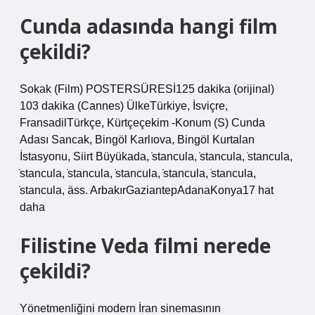
Cunda adasında hangi film
çekildi?
Sokak (Film) POSTERSÜRESİ125 dakika (orijinal)
103 dakika (Cannes) ÜlkeTürkiye, İsviçre,
FransadilTürkçe, Kürtçeçekim -Konum (S) Cunda
Adası Sancak, Bingöl Karlıova, Bingöl Kurtalan
İstasyonu, Siirt Büyükada, ̇stancula, ̇stancula, ̇stancula,
̇stancula, ̇stancula, ̇stancula, ̇stancula, ̇stancula,
̇stancula, äss. ArbakırGaziantepAdanaKonya17 hat
daha
Filistine Veda filmi nerede
çekildi?
Yönetmenliğini modern İran sinemasının