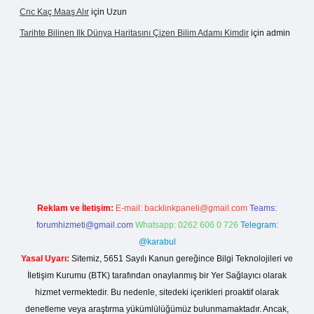
Cnc Kaç Maaş Alır
için
Uzun
Tarihte Bilinen Ilk Dünya Haritasını Çizen Bilim Adamı Kimdir
için
admin
nogir.net
Reklam ve İletişim:
E-mail:
backlinkpaneli@gmail.com
Teams:
forumhizmeti@gmail.com
Whatsapp: 0262 606 0 726
Telegram:
@karabul
Yasal Uyarı:
Sitemiz, 5651 Sayılı Kanun gereğince Bilgi Teknolojileri ve
İletişim Kurumu (BTK) tarafından onaylanmış bir Yer Sağlayıcı olarak
hizmet vermektedir. Bu nedenle, sitedeki içerikleri proaktif olarak
denetleme veya araştırma yükümlülüğümüz bulunmamaktadır. Ancak,