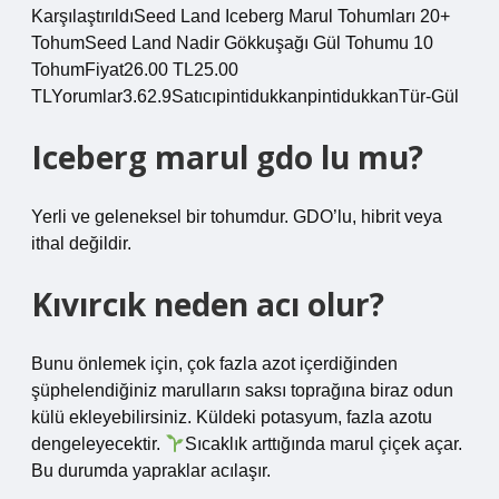
KarşılaştırıldıSeed Land Iceberg Marul Tohumları 20+
TohumSeed Land Nadir Gökkuşağı Gül Tohumu 10
TohumFiyat26.00 TL25.00
TLYorumlar3.62.9SatıcıpintidukkanpintidukkanTür-Gül
Iceberg marul gdo lu mu?
Yerli ve geleneksel bir tohumdur. GDO’lu, hibrit veya
ithal değildir.
Kıvırcık neden acı olur?
Bunu önlemek için, çok fazla azot içerdiğinden
şüphelendiğiniz marulların saksı toprağına biraz odun
külü ekleyebilirsiniz. Küldeki potasyum, fazla azotu
dengeleyecektir.
Sıcaklık arttığında marul çiçek açar.
Bu durumda yapraklar acılaşır.