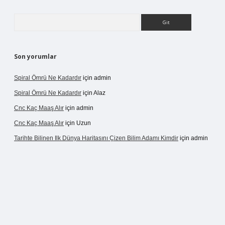
Arama
Son yorumlar
Spiral Ömrü Ne Kadardır
için
admin
Spiral Ömrü Ne Kadardır
için
Alaz
Cnc Kaç Maaş Alır
için
admin
Cnc Kaç Maaş Alır
için
Uzun
Tarihte Bilinen Ilk Dünya Haritasını Çizen Bilim Adamı Kimdir
için
admin
nogir.net