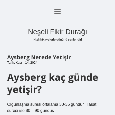
menüyü
Anasayfa
aç
Gizlilik Politikası
Neşeli Fikir Durağı
Yasal Uyarı
Hızlı hikayelerle gününü şenlendir!
Hakkımızda
Aysberg Nerede Yetişir
Tarih: Kasım 14, 2024
Aysberg kaç günde
yetişir?
Olgunlaşma süresi ortalama 30-35 gündür. Hasat
süresi ise 80 – 90 gündür.