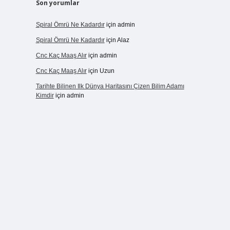
Son yorumlar
Spiral Ömrü Ne Kadardır
için
admin
Spiral Ömrü Ne Kadardır
için
Alaz
Cnc Kaç Maaş Alır
için
admin
Cnc Kaç Maaş Alır
için
Uzun
Tarihte Bilinen Ilk Dünya Haritasını Çizen Bilim Adamı
Kimdir
için
admin