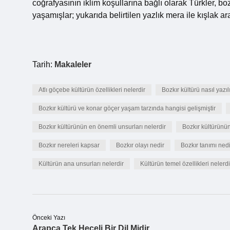
coğrafyasının iklim koşullarına bağlı olarak Türkler, bo
yaşamışlar; yukarıda belirtilen yazlık mera ile kışlak ar
Tarih:
Makaleler
Atlı göçebe kültürün özellikleri nelerdir
Bozkır kültürü nasıl yazıl
Bozkır kültürü ve konar göçer yaşam tarzında hangisi gelişmiştir
Bozkır kültürünün en önemli unsurları nelerdir
Bozkır kültürünü
Bozkır nereleri kapsar
Bozkır olayı nedir
Bozkır tanımı nedi
Kültürün ana unsurları nelerdir
Kültürün temel özellikleri nelerdi
Önceki Yazı
Arapça Tek Heceli Bir Dil Midir