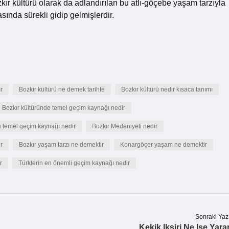
zkır kültürü olarak da adlandırılan bu atlı-göçebe yaşam tarzıyla
asında sürekli gidip gelmişlerdir.
ır
Bozkır kültürü ne demek tarihte
Bozkır kültürü nedir kısaca tanımı
Bozkır kültüründe temel geçim kaynağı nedir
n temel geçim kaynağı nedir
Bozkır Medeniyeti nedir
r
Bozkır yaşam tarzı ne demektir
Konargöçer yaşam ne demektir
r
Türklerin en önemli geçim kaynağı nedir
Sonraki Yaz
Kekik Iksiri Ne Işe Yara