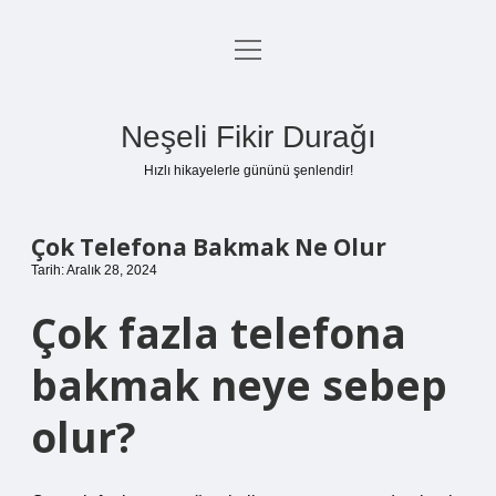
menüyü
Anasayfa
aç
Gizlilik Politikası
Neşeli Fikir Durağı
Yasal Uyarı
Hızlı hikayelerle gününü şenlendir!
Hakkımızda
Çok Telefona Bakmak Ne Olur
Tarih: Aralık 28, 2024
Çok fazla telefona
bakmak neye sebep
olur?