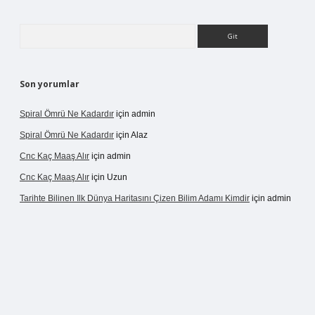
Arama
Son yorumlar
Spiral Ömrü Ne Kadardır
için
admin
Spiral Ömrü Ne Kadardır
için
Alaz
Cnc Kaç Maaş Alır
için
admin
Cnc Kaç Maaş Alır
için
Uzun
Tarihte Bilinen Ilk Dünya Haritasını Çizen Bilim Adamı Kimdir
için
admin
ogir.net