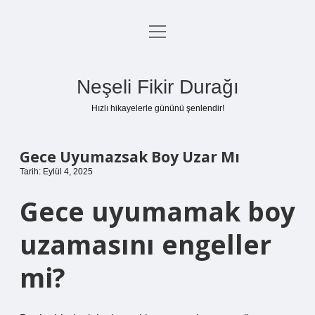
menüyü
Anasayfa
aç
Gizlilik Politikası
Neşeli Fikir Durağı
Yasal Uyarı
Hızlı hikayelerle gününü şenlendir!
Hakkımızda
Gece Uyumazsak Boy Uzar Mı
Tarih: Eylül 4, 2025
Gece uyumamak boy
uzamasını engeller
mi?